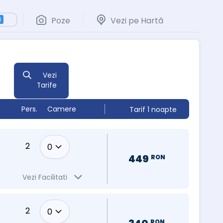
Poze
Vezi pe Hartă
1
Vezi
Tarife
Pers.
Camere
Tarif 1 noapte
2
449
RON
Vezi Facilitati
2
RON