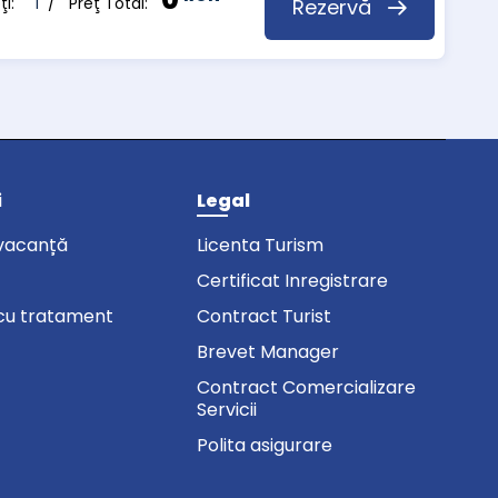
pţi:
1
/ Preţ Total:
Rezervă
i
Legal
vacanță
Licenta Turism
Certificat Inregistrare
cu tratament
Contract Turist
Brevet Manager
Contract Comercializare
Servicii
Polita asigurare