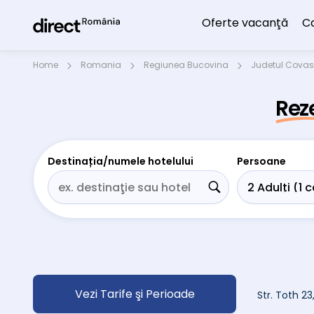
Oferte vacanţă
C
Home
Romania
Regiunea Bucovina
Judetul Cova
Rez
Destinația/numele hotelului
Persoane
Vezi Tarife şi Perioade
Str. Toth 2