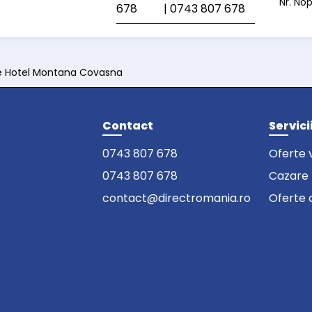
Nr. No
678
| 0743 807 678
e Hotel Montana Covasna
Contact
Servici
0743 807 678
Oferte 
0743 807 678
Cazare
contact@directromania.ro
Oferte 