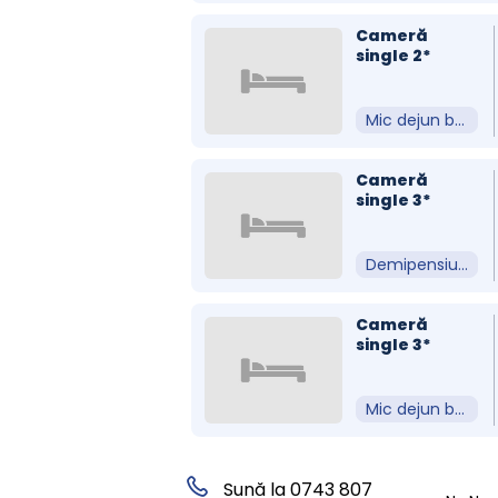
Cameră
single 2*
Mic dejun bufet suedez
Cameră
single 3*
Demipensiune
Cameră
single 3*
Mic dejun bufet suedez
Sună la 0743 807