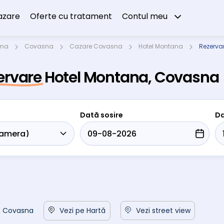
azare
Oferte cu tratament
Contul meu
sna
Covasna
Cazare Covasna
Hotel Montana
Rezerva
ervare Hotel Montana, Covasna
Dată sosire
Da
3, Covasna
Vezi pe Hartă
Vezi street view