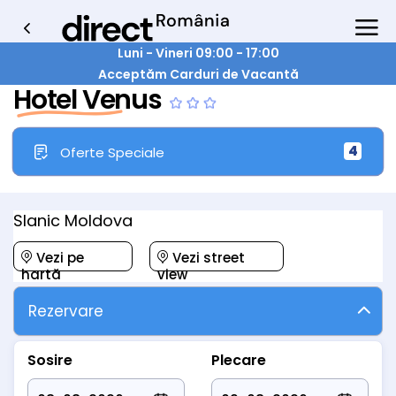
Luni - Vineri 09:00 - 17:00
Acceptăm Carduri de Vacantă
Hotel Venus
4
Oferte Speciale
Slanic Moldova
Vezi pe
Vezi street
hartă
view
Rezervare
Sosire
Plecare