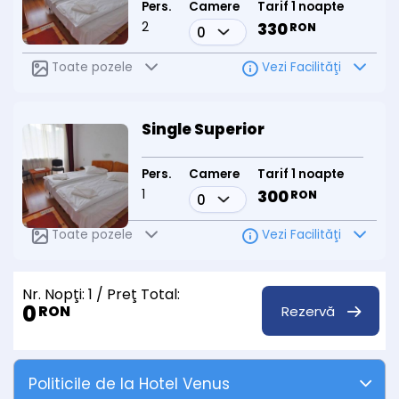
Pers.
Camere
Tarif 1 noapte
2
330
RON
Toate pozele
Vezi Facilităţi
Single Superior
Pers.
Camere
Tarif 1 noapte
1
300
RON
Toate pozele
Vezi Facilităţi
Nr. Nopţi:
1
/ Preţ Total:
0
Rezervă
RON
Politicile de la Hotel Venus