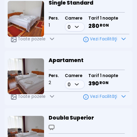
Single Standard
Pers.
Camere
Tarif 1 noapte
1
280
RON
Toate pozele
Vezi Facilităţi
Apartament
Pers.
Camere
Tarif 1 noapte
2
390
RON
Toate pozele
Vezi Facilităţi
Doubla Superior