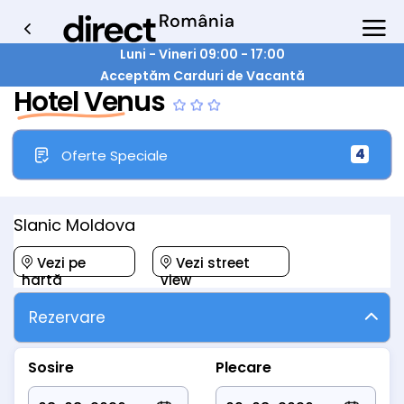
Luni - Vineri 09:00 - 17:00
Acceptăm Carduri de Vacantă
Hotel Venus
4
Oferte Speciale
Slanic Moldova
Vezi pe
Vezi street
hartă
view
Rezervare
Sosire
Plecare