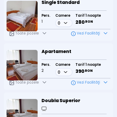
Single Standard
Pers.
Camere
Tarif 1 noapte
1
280
RON
Toate pozele
Vezi Facilităţi
Apartament
Pers.
Camere
Tarif 1 noapte
2
390
RON
Toate pozele
Vezi Facilităţi
Doubla Superior