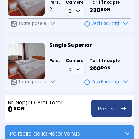
Pers.
Camere
Tarif 1 noapte
2
330
RON
Toate pozele
Vezi Facilităţi
Single Superior
Pers.
Camere
Tarif 1 noapte
1
300
RON
Toate pozele
Vezi Facilităţi
Nr. Nopţi:
1
/ Preţ Total:
0
Rezervă
RON
Politicile de la Hotel Venus