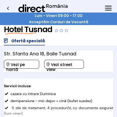
Luni - Vineri 09:00 - 17:00
Acceptăm Carduri de Vacantă
Hotel Tusnad
Ofertă specială
Str. Sfanta Ana 18, Baile Tusnad
Vezi pe
Vezi street
hartă
view
Servicii incluse:
cazare cu intrare Duminica
demipensiune - mic dejun + cină (bufet suedez)
5 zile de tratament, 4 proceduri/zi, cu documente asigurat
(luni-vineri)