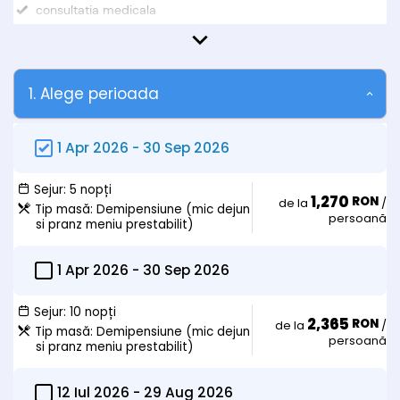
consultatia medicala
Observații:
Oferte sunt valabile exclusiv cu prezentarea biletului de trimitere
de la medicul de familie si a cardului de sanatate.
1. Alege perioada
Oferta nu include:
• taxele de statiune se achita la receptie;
1 Apr 2026
-
30 Sep 2026
Tarife copii :
• Copiii intre 0-3 ani = gratuit (cu 2 adulți, fara pat suplimentar +
masa);
Sejur:
5 nopți
• Copiii între 4 și 13 ani = 80 lei/zi (cu 2 adulți, fara pat
1,270
RON
de la
/
Tip masă:
Demipensiune (mic dejun
suplimentar + masa)
persoană
si pranz meniu prestabilit)
• Copiii între 4 și 13 ani = 155 lei/zi (cu 2 adulți, cu pat suplimentar
+ masa)
• Copiii peste 14 ani se considera adulti.
1 Apr 2026
-
30 Sep 2026
Sejur:
10 nopți
2,365
RON
de la
/
Tip masă:
Demipensiune (mic dejun
persoană
si pranz meniu prestabilit)
12 Iul 2026
-
29 Aug 2026