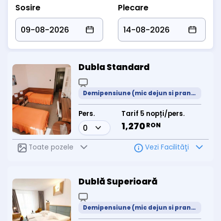
Sosire
Plecare
Dubla Standard
Demipensiune (mic dejun si pranz meniu prestabilit)
Pers.
Tarif 5 nopți/pers.
1,270
RON
Toate pozele
Vezi Facilităţi
Dublă Superioară
Demipensiune (mic dejun si pranz meniu prestabilit)