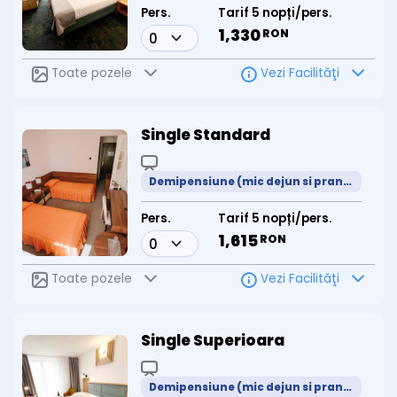
Pers.
Tarif 5 nopți/pers.
1,330
RON
Toate pozele
Vezi Facilităţi
Single Standard
Demipensiune (mic dejun si pranz meniu prestabilit)
Pers.
Tarif 5 nopți/pers.
1,615
RON
Toate pozele
Vezi Facilităţi
Single Superioara
Demipensiune (mic dejun si pranz meniu prestabilit)