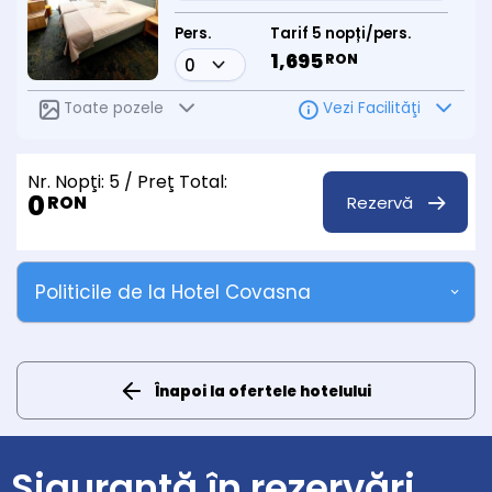
Pers.
Tarif 5 nopți/pers.
1,695
RON
Toate pozele
Vezi Facilităţi
Nr. Nopţi:
5
/ Preţ Total:
0
Rezervă
RON
Politicile de la Hotel Covasna
Înapoi la ofertele hotelului
Siguranță în rezervări