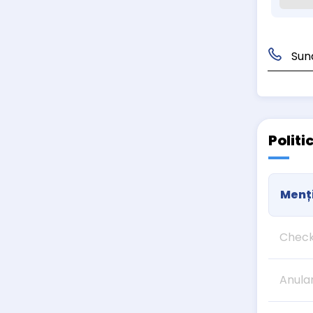
Sun
Politi
Menți
Check
Anula