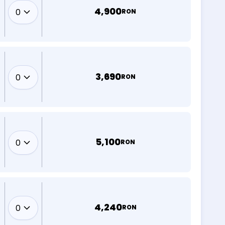
4,900
RON
3,690
RON
5,100
RON
4,240
RON