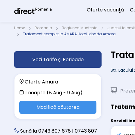
Oferte vacanţă
C
Home
Romania
Regiunea Muntenia
Judetul Ialomi
Tratament complet la AMARA Hotel Lebada Amara
Trat
Vezi Tarife şi Perioade
Str. Laculu
Oferte Amara
Preze
1 noapte (8 Aug - 9 Aug)
Tratam
Modifică căutarea
Servicii in
Sună la 0743 807 678 | 0743 807