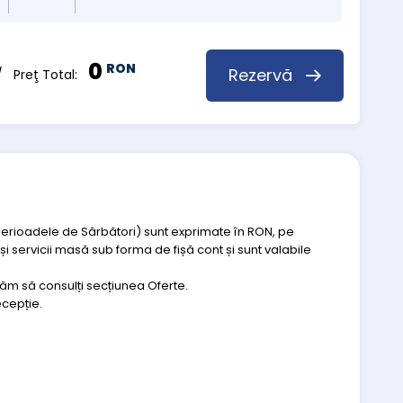
0
RON
Rezervă
 Preţ Total:
perioadele de Sărbători) sunt exprimate în RON, pe
i servicii masă sub forma de fișă cont și sunt valabile
ugăm să consulți secțiunea Oferte.
ecepție.