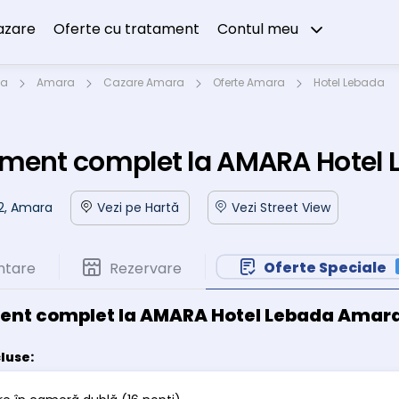
azare
Oferte cu tratament
Contul meu
ta
Amara
Cazare Amara
Oferte Amara
Hotel Lebada
ament complet la AMARA Hotel
i 2, Amara
Vezi pe Hartă
Vezi Street View
Oferte Speciale
ntare
Rezervare
ent complet la AMARA Hotel Lebada Amar
cluse: