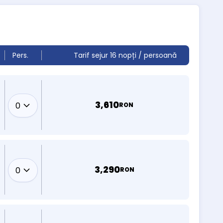
Pers.
Tarif sejur 16 nopți / persoană
3,610
RON
3,290
RON