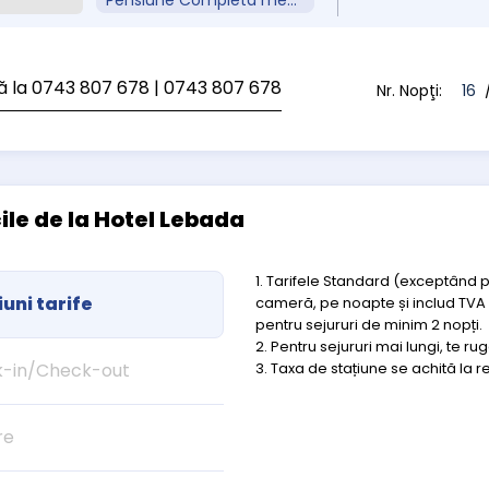
Pensiune Completa meniu Fix
ă la 0743 807 678
| 0743 807 678
Nr. Nopţi:
16
/
cile de la Hotel Lebada
1. Tarifele Standard (exceptând 
uni tarife
cameră, pe noapte și includ TVA ș
pentru sejururi de minim 2 nopți.
2. Pentru sejururi mai lungi, te r
-in/Check-out
3. Taxa de stațiune se achită la r
re