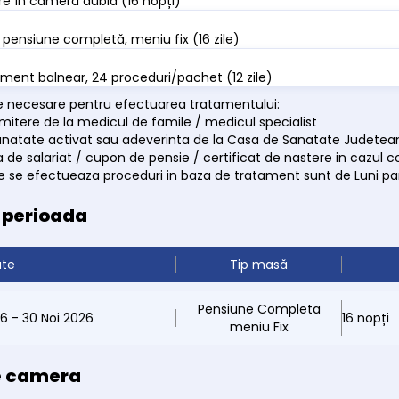
e în cameră dublă (16 nopți)
pensiune completă, meniu fix (16 zile)
ment balnear, 24 proceduri/pachet (12 zile)
necesare pentru efectuarea tratamentului:
rimitere de la medicul de famile / medicul specialist
anatate activat sau adeverinta de la Casa de Sanatate Judetea
 de salariat / cupon de pensie / certificat de nastere in cazul co
are se efectueaza proceduri in baza de tratament sunt de Luni pa
e perioada
ate
Tip masă
Pensiune Completa
26 - 30 Noi 2026
16 nopți
meniu Fix
e camera