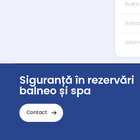
Politic
Anima
Infor
Siguranță în rezervări
balneo și spa
Contact