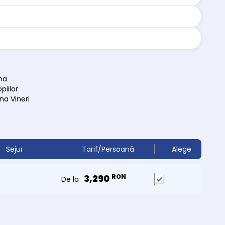
na
piilor
na Vineri
Sejur
Tarif/Persoană
Alege
3,290
RON
De la