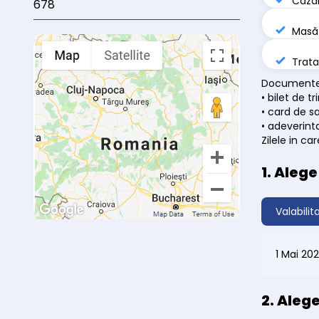
Cazar
678
Masă 
Trata
Documente 
• bilet de t
• card de s
• adeverinta
Zilele in c
1. Aleg
Valabilit
1 Mai 20
2. Aleg