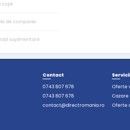
i copii
le de companie
mații suplimentare
Contact
Servici
0743 807 678
Oferte 
0743 807 678
Cazare
contact@directromania.ro
Oferte 