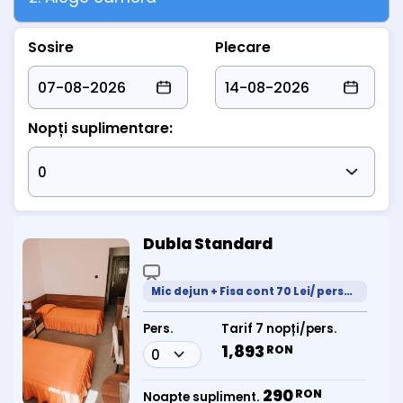
• Copiii intre 0-3 ani = gratuit (cu 2 adulți, fara pat suplimentar +
demipensiune bufet);
Sosire
Plecare
• Copiii între 4 și 13 ani = 95 lei/zi (cu 2 adulți, fara pat
suplimentar + demipensiune bufet)
• Copiii între 4 și 13 ani = 170 lei/zi (cu 2 adulți, cu pat suplimentar
+ demipensiune bufet)
• Copiii peste 14 ani se considera adulti.
Nopți suplimentare:
Dubla Standard
Mic dejun + Fisa cont 70 Lei/ persoana /zi
Pers.
Tarif 7 nopți/pers.
1,893
RON
290
RON
Noapte supliment.