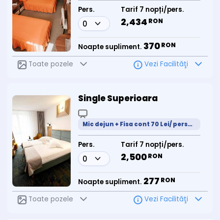
Pers.
Tarif 7 nopți/pers.
2,434
RON
370
RON
Noapte supliment.
Toate pozele
Vezi Facilităţi
Single Superioara
Mic dejun + Fisa cont 70 Lei/ persoana /zi
Pers.
Tarif 7 nopți/pers.
2,500
RON
277
RON
Noapte supliment.
Toate pozele
Vezi Facilităţi