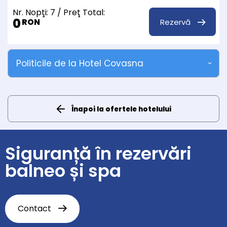
Nr. Nopţi:
7
/ Preţ Total:
0
Rezervă
RON
Politicile de la Hotel Covasna
Înapoi la ofertele hotelului
Siguranță în rezervări
balneo și spa
Contact