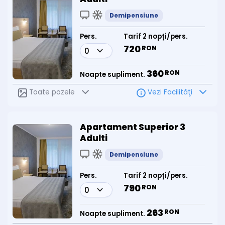
Demipensiune
Pers.
Tarif 2 nopți/pers.
720
RON
360
RON
Noapte supliment.
Toate pozele
Vezi Facilităţi
Apartament Superior 3
Adulti
Demipensiune
Pers.
Tarif 2 nopți/pers.
790
RON
263
RON
Noapte supliment.