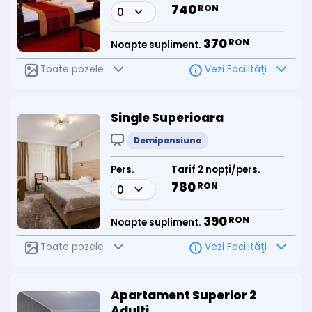
740
RON
370
RON
Noapte supliment.
Toate pozele
Vezi Facilităţi
Single Superioara
Demipensiune
Pers.
Tarif 2 nopți/pers.
780
RON
390
RON
Noapte supliment.
Toate pozele
Vezi Facilităţi
Apartament Superior 2
Adulti