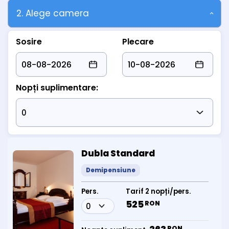
2. Alege camera
Sosire
Plecare
Nopți suplimentare:
Dubla Standard
Demipensiune
Pers.
Tarif 2 nopți/pers.
525
RON
RON