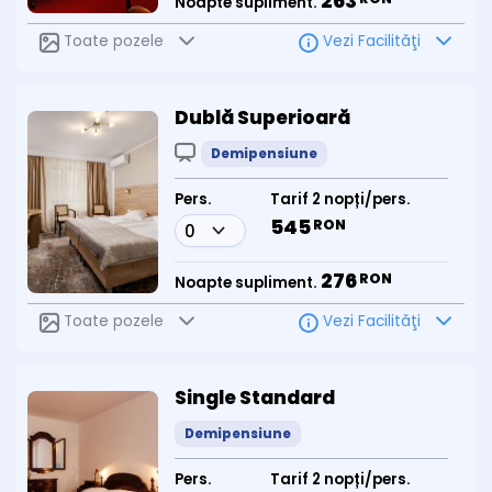
263
Noapte supliment.
Toate pozele
Vezi Facilităţi
Dublă Superioară
Demipensiune
Pers.
Tarif 2 nopți/pers.
545
RON
276
RON
Noapte supliment.
Toate pozele
Vezi Facilităţi
Single Standard
Demipensiune
Pers.
Tarif 2 nopți/pers.