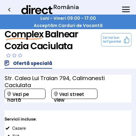
Luni - Vineri 09:00 - 17:00
Acceptăm Carduri de Vacantă
Complex Balnear
Cozia Caciulata
Ofertă specială
Str. Calea Lui Traian 794, Calimanesti
Caciulata
Vezi pe
Vezi street
hartă
view
Servicii incluse:
Cazare