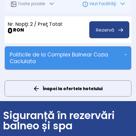
Toate pozele
Vezi Facilităţi
Nr. Nopţi:
2
/ Preţ Total:
0
Rezervă
RON
Politicile de la Complex Balnear Cozia
Caciulata
Înapoi la ofertele hotelului
Siguranță în rezervări
balneo și spa