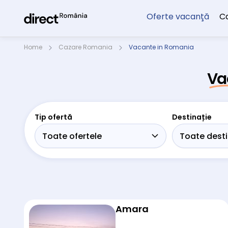
Oferte vacanţă
C
Home
Cazare Romania
Vacante in Romania
Va
Tip ofertă
Destinație
Amara