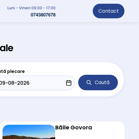
Luni - Vineri 09:00 - 17:00
Contact
0743807678
ale
tă plecare
Caută
Băile Govora