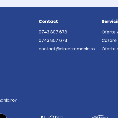
Contact
Servici
0743 807 678
Oferte 
0743 807 678
Cazare
contact@directromania.ro
Oferte 
mania.ro?