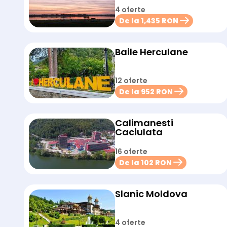
4 oferte
De la 1,435 RON
Baile Herculane
12 oferte
De la 952 RON
Calimanesti
Caciulata
16 oferte
De la 102 RON
Slanic Moldova
4 oferte