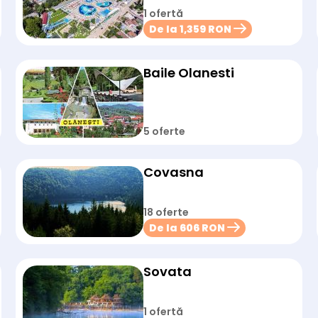
1 ofertă
De la 1,359 RON
Baile Olanesti
5 oferte
Covasna
18 oferte
De la 606 RON
Sovata
1 ofertă