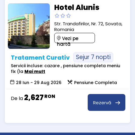
Hotel Alunis
Str. Trandafirilor, Nr. 72, Sovata,
Romania
Vezi pe
hartă
Sejur 7 nopti
Tratament Curativ
Servicii incluse: cazare , pensiune completa meniu
fix (la
Mai mult
28 Iun - 29 Aug 2026
Pensiune Completa
2,627
RON
De la
Rezervă