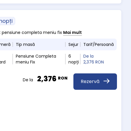
 nopți
a : pensiune completa meniu fix
Mai mult
ameră
Tip masă
Sejur
Tarif/Persoană
Pensiune Completa
6
De la
ard
meniu Fix
nopți
2,376 RON
2,376
RON
De la
Rezervă