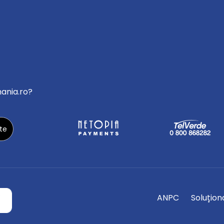
mania.ro?
ANPC
Soluționa