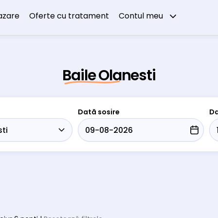
azare
Oferte cu tratament
Contul meu
Baile Olanesti
Dată sosire
Da