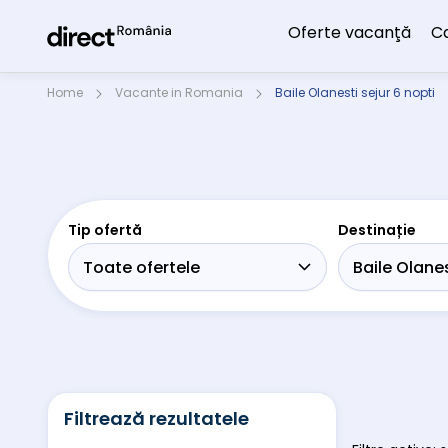
Oferte vacanţă
C
Home
Vacante in Romania
Baile Olanesti sejur 6 nopti
Tip ofertă
Destinație
Filtrează rezultatele