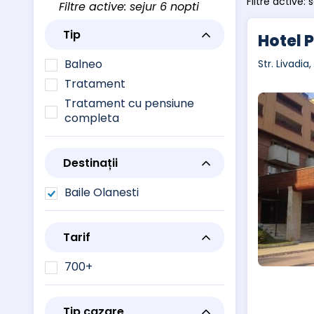
Filtre active: 
Filtre active: sejur 6 nopti
Tip
Hotel 
Balneo
Str. Livadia
Tratament
Tratament cu pensiune
completa
Destinații
Baile Olanesti
Tarif
700+
Tip cazare