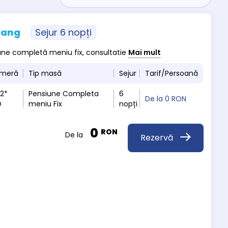
rang
Sejur 6 nopți
siune completă meniu fix, consultatie
Mai mult
ameră
Tip masă
Sejur
Tarif/Persoană
 2*
Pensiune Completa
6
De la
0 RON
D
meniu Fix
nopți
0
RON
De la
Rezervă