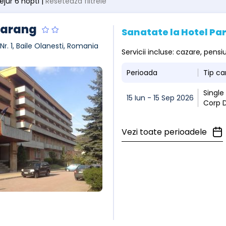
sejur 6 nopti |
Resetează filtrele
Parang
Sanatate la Hotel Pa
, Nr. 1, Baile Olanesti, Romania
Servicii incluse: cazare, pen
Perioada
Tip c
Single
15 Iun - 15 Sep 2026
Corp 
Vezi toate perioadele