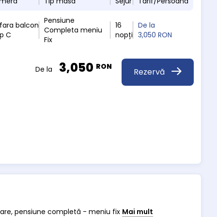
ameră
Tip masă
Sejur
Tarif/Persoană
Pensiune
fara balcon
16
De la
Completa meniu
rp C
nopți
3,050 RON
Fix
3,050
RON
De la
Rezervă
cazare, pensiune completă - meniu fix
Mai mult