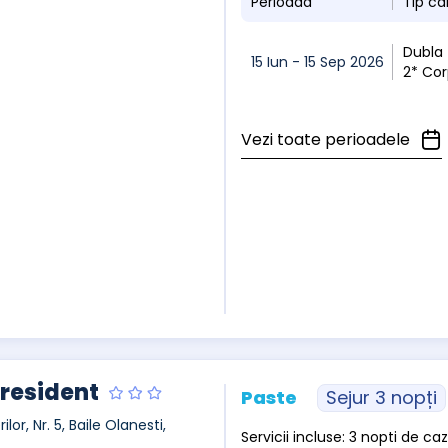
Perioada
Tip c
Dubla 
15 Iun - 15 Sep 2026
2* Co
Vezi toate perioadele
President
Paste
Sejur 3 nopți
rilor, Nr. 5, Baile Olanesti,
Servicii incluse: 3 nopti de 