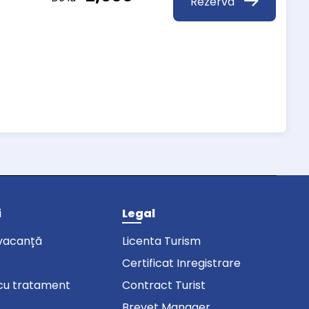
Rezervă
i
Legal
vacanță
Licenta Turism
Certificat Inregistrare
cu tratament
Contract Turist
Brevet Manager