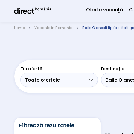
Oferte vacanţă
C
Home
Vacante in Romania
Baile Olanesti tip facilitati 
Tip ofertă
Destinație
Filtrează rezultatele