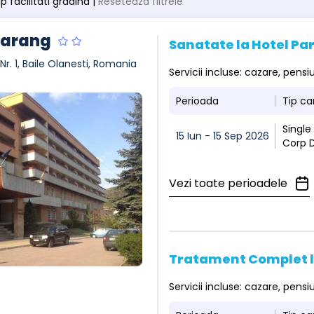
tip facilitati gradina |
Resetează filtrele
Parang
Sanatate la Hotel Pa
, Nr. 1, Baile Olanesti, Romania
Servicii incluse: cazare, pen
Perioada
Tip c
Single
15 Iun - 15 Sep 2026
Corp 
Vezi toate perioadele
Tratament Complet l
Servicii incluse: cazare, pen