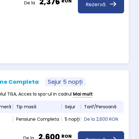
2,376
RON
De la
Rezervă
une Completa
Sejur 5 nopți
elul TISA, Acces la spa-ul in cadrul
Mai mult
ameră
Tip masă
Sejur
Tarif/Persoană
Pensiune Completa
5 nopți
De la
2,600 RON
2,600
RON
De la