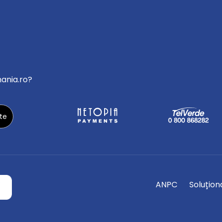
mania.ro?
ANPC
Soluționa