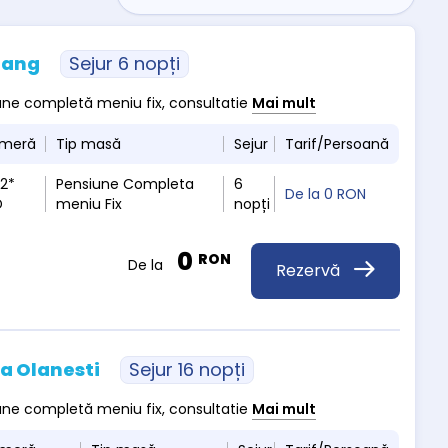
rang
Sejur 6 nopți
siune completă meniu fix, consultatie
Mai mult
ameră
Tip masă
Sejur
Tarif/Persoană
 2*
Pensiune Completa
6
De la
0 RON
D
meniu Fix
nopți
0
RON
De la
Rezervă
a Olanesti
Sejur 16 nopți
siune completă meniu fix, consultatie
Mai mult