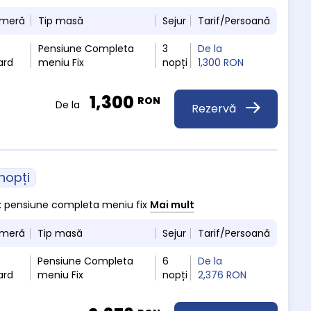
ameră
Tip masă
Sejur
Tarif/Persoană
Pensiune Completa
3
De la
ard
meniu Fix
nopți
1,300 RON
1,300
RON
De la
Rezervă
 nopți
a : pensiune completa meniu fix
Mai mult
ameră
Tip masă
Sejur
Tarif/Persoană
Pensiune Completa
6
De la
ard
meniu Fix
nopți
2,376 RON