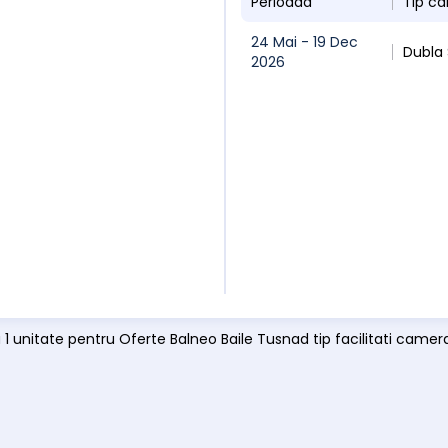
Perioada
Tip c
24 Mai - 19 Dec
Dubla
2026
ă 1 unitate pentru Oferte Balneo Baile Tusnad tip facilitati came