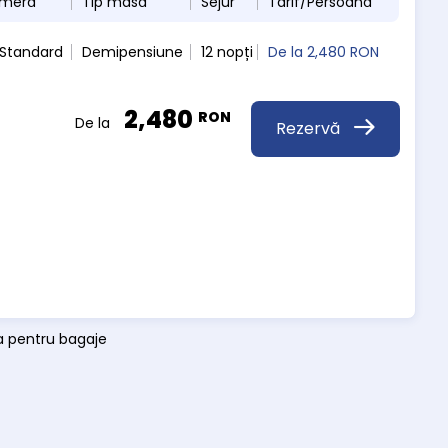
ameră
Tip masă
Sejur
Tarif/Persoană
 Standard
Demipensiune
12 nopți
De la
2,480 RON
2,480
RON
De la
Rezervă
ra pentru bagaje