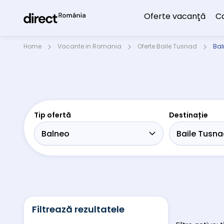
Oferte vacanţă
C
Home
Vacante in Romania
Oferte Baile Tusnad
Bal
Tip ofertă
Destinație
Filtrează rezultatele