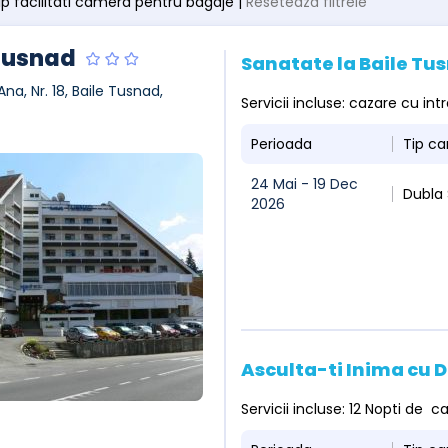
 tip facilitati camera pentru bagaje |
Resetează filtrele
Tusnad
Sanatate la Baile T
Ana, Nr. 18, Baile Tusnad,
Servicii incluse: cazare cu i
Perioada
Tip c
24 Mai - 19 Dec
Dubla
2026
Asculta-ti Inima cu
Servicii incluse: 12 Nopti de 