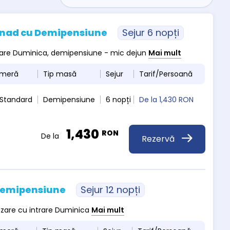
usnad cu Demipensiune
Sejur 6 nopți
ntrare Duminica, demipensiune - mic dejun
Mai mult
ameră
Tip masă
Sejur
Tarif/Persoană
 Standard
Demipensiune
6 nopți
De la
1,430 RON
1,430
RON
De la
Rezervă
 Demipensiune
Sejur 12 nopți
cazare cu intrare Duminica
Mai mult