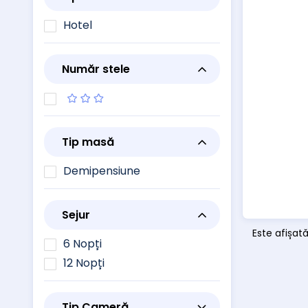
Hotel
Număr stele
Tip masă
Demipensiune
Sejur
Este afișat
6 Nopți
12 Nopți
Tip Cameră