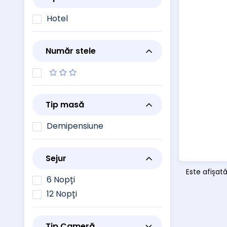
Hotel
Număr stele
Tip masă
Demipensiune
Sejur
Este afișată
6 Nopți
12 Nopți
Tip Cameră