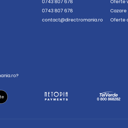
0743 807 678
Oferte 
0743 807 678
Cazare
contact@directromania.ro
Oferte 
mania.ro?