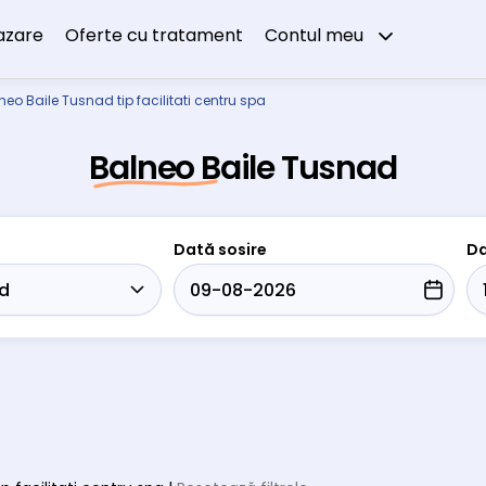
azare
Oferte cu tratament
Contul meu
neo Baile Tusnad tip facilitati centru spa
Balneo Baile Tusnad
Dată sosire
Da