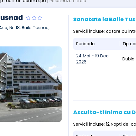
tip facilitati centru spa |
Resetează filtrele
Tusnad
Sanatate la Baile T
Ana, Nr. 18, Baile Tusnad,
Servicii incluse: cazare cu i
Perioada
Tip c
24 Mai - 19 Dec
Dubla
2026
Asculta-ti Inima cu
Servicii incluse: 12 Nopti de 