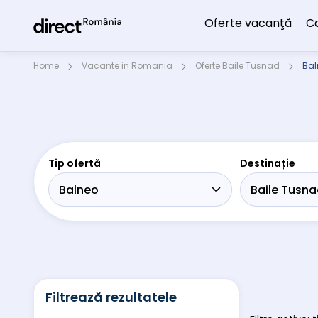
Oferte vacanţă
C
Home
Vacante in Romania
Oferte Baile Tusnad
Bal
Tip ofertă
Destinație
Filtrează rezultatele