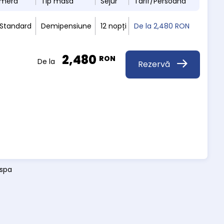
ameră
Tip masă
Sejur
Tarif/Persoană
 Standard
Demipensiune
12 nopți
De la
2,480 RON
2,480
RON
De la
Rezervă
 spa