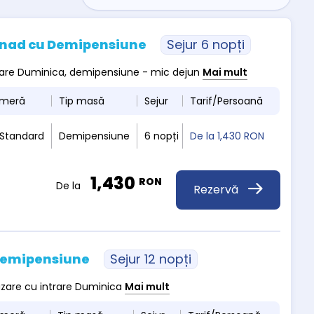
usnad cu Demipensiune
Sejur 6 nopți
ntrare Duminica, demipensiune - mic dejun
Mai mult
ameră
Tip masă
Sejur
Tarif/Persoană
 Standard
Demipensiune
6 nopți
De la
1,430 RON
1,430
RON
De la
Rezervă
 Demipensiune
Sejur 12 nopți
cazare cu intrare Duminica
Mai mult