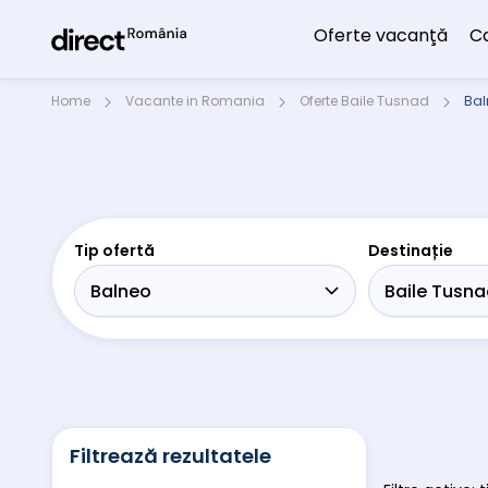
Oferte vacanţă
C
Home
Vacante in Romania
Oferte Baile Tusnad
Bal
Tip ofertă
Destinație
Filtrează rezultatele