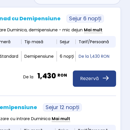
usnad cu Demipensiune
Sejur 6 nopți
ntrare Duminica, demipensiune - mic dejun
Mai mult
ameră
Tip masă
Sejur
Tarif/Persoană
 Standard
Demipensiune
6 nopți
De la
1,430 RON
1,430
RON
De la
Rezervă
 Demipensiune
Sejur 12 nopți
cazare cu intrare Duminica
Mai mult