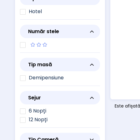
Hotel
Număr stele
Tip masă
Demipensiune
Sejur
Este afișată
6 Nopți
12 Nopți
Tip Cameră