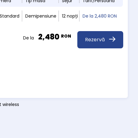
ameră
Tip masă
Sejur
Tarif/Persoană
 Standard
Demipensiune
12 nopți
De la
2,480 RON
2,480
RON
De la
Rezervă
t wireless