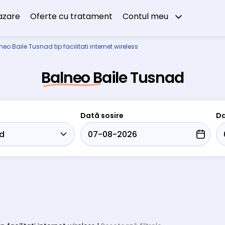
azare
Oferte cu tratament
Contul meu
neo Baile Tusnad tip facilitati internet wireless
Balneo Baile Tusnad
Dată sosire
Da