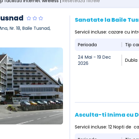
tip facilitati internet wireless |
Resetează filtrele
Tusnad
Sanatate la Baile T
Ana, Nr. 18, Baile Tusnad,
Servicii incluse: cazare cu i
Perioada
Tip c
24 Mai - 19 Dec
Dubla
2026
Asculta-ti Inima cu
Servicii incluse: 12 Nopti de 