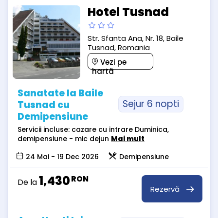
Hotel Tusnad
Str. Sfanta Ana, Nr. 18, Baile
Tusnad, Romania
Vezi pe
hartă
Sanatate la Baile
Sejur 6 nopti
Tusnad cu
Demipensiune
Servicii incluse: cazare cu intrare Duminica,
demipensiune - mic dejun
Mai mult
24 Mai - 19 Dec 2026
Demipensiune
1,430
RON
De la
Rezervă