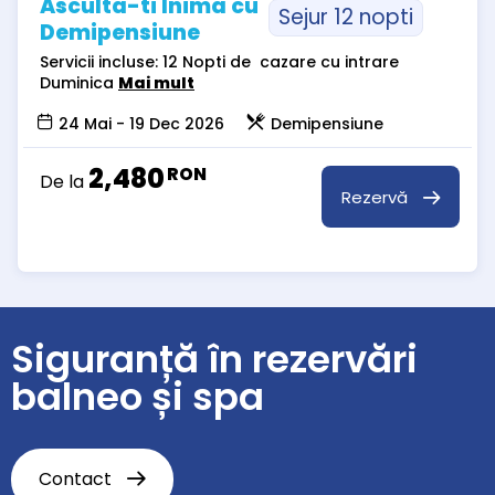
Asculta-ti Inima cu
Sejur 12 nopti
Demipensiune
Servicii incluse: 12 Nopti de cazare cu intrare
Duminica
Mai mult
24 Mai - 19 Dec 2026
Demipensiune
2,480
RON
De la
Rezervă
Siguranță în rezervări
balneo și spa
Contact