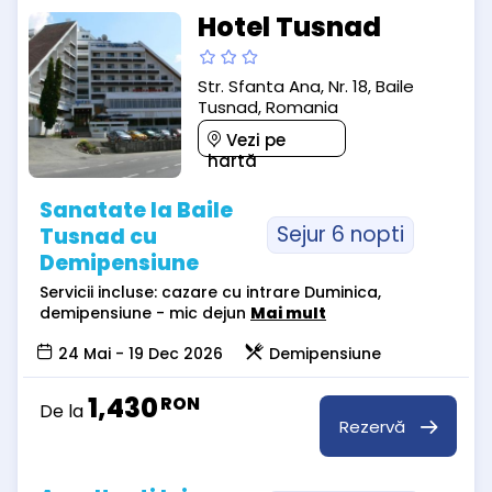
Hotel Tusnad
Str. Sfanta Ana, Nr. 18, Baile
Tusnad, Romania
Vezi pe
hartă
Sanatate la Baile
Sejur 6 nopti
Tusnad cu
Demipensiune
Servicii incluse: cazare cu intrare Duminica,
demipensiune - mic dejun
Mai mult
24 Mai - 19 Dec 2026
Demipensiune
1,430
RON
De la
Rezervă