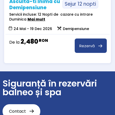
Asculta-ti Inima cu
Sejur 12 nopti
Demipensiune
Servicii incluse: 12 Nopti de cazare cu intrare
Duminica
Mai mult
24 Mai - 19 Dec 2026
Demipensiune
2,480
RON
De la
Rezervă
Siguranță în rezervări
balneo și spa
Contact