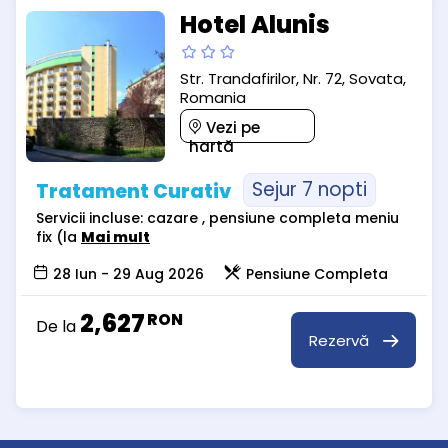
Hotel Alunis
Str. Trandafirilor, Nr. 72, Sovata,
Romania
Vezi pe
hartă
Sejur 7 nopti
Tratament Curativ
Servicii incluse: cazare , pensiune completa meniu
fix (la
Mai mult
28 Iun - 29 Aug 2026
Pensiune Completa
2,627
RON
De la
Rezervă