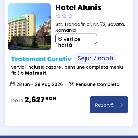
Hotel Alunis
Str. Trandafirilor, Nr. 72, Sovata,
Romania
Vezi pe
hartă
Sejur 7 nopti
Tratament Curativ
Servicii incluse: cazare , pensiune completa meniu
fix (la
Mai mult
28 Iun - 29 Aug 2026
Pensiune Completa
2,627
RON
De la
Rezervă