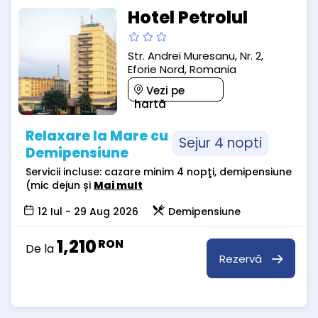
Hotel Petrolul
Str. Andrei Muresanu, Nr. 2,
Eforie Nord, Romania
Vezi pe
hartă
Relaxare la Mare cu
Sejur 4 nopti
Demipensiune
Servicii incluse: cazare minim 4 nopţi, demipensiune
(mic dejun și
Mai mult
12 Iul - 29 Aug 2026
Demipensiune
1,210
RON
De la
Rezervă