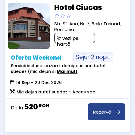
Hotel Ciucas
Str. Sf. Ana, Nr. 7, Baile Tusnad,
Romania
Vezi pe
hartă
Sejur 2 nopti
Oferta Weekend
Servicii incluse: cazare, demipensiune bufet
suedez (mic dejun si
Mai mult
14 Sep - 20 Dec 2026
Mic dejun bufet suedez + Acces spa
520
RON
De la
Rezervă