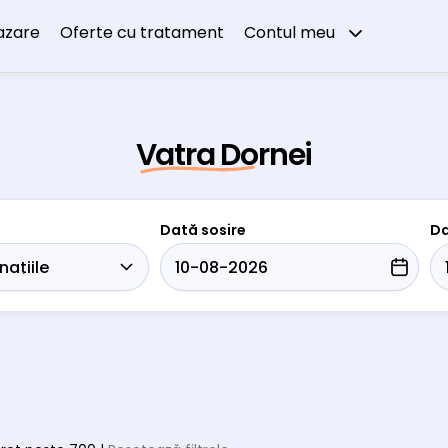
azare
Oferte cu tratament
Contul meu
Vatra Dornei
Dată sosire
Da