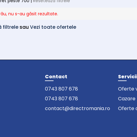
 pret peste 700 |
Resetează filtrele
rău, nu s-au găsit rezultate.
filtrele
sau
Vezi toate ofertele
Contact
Servici
0743 807 678
Oferte 
0743 807 678
Cazare
contact@directromania.ro
Oferte 