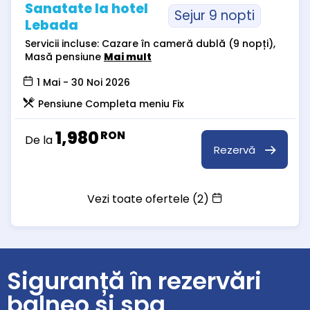
Sanatate la hotel
Sejur 9 nopti
Lebada
Servicii incluse: Cazare în cameră dublă (9 nopți),
Masă pensiune
Mai mult
1 Mai - 30 Noi 2026
Pensiune Completa meniu Fix
1,980
RON
De la
Rezervă
Vezi toate ofertele (2)
Siguranță în rezervări
balneo și spa