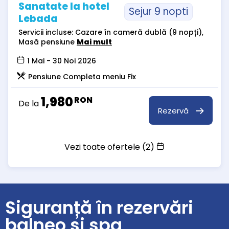
Sanatate la hotel
Sejur 9 nopti
Lebada
Servicii incluse: Cazare în cameră dublă (9 nopți),
Masă pensiune
Mai mult
1 Mai - 30 Noi 2026
Pensiune Completa meniu Fix
1,980
RON
De la
Rezervă
Vezi toate ofertele (2)
Siguranță în rezervări
balneo și spa