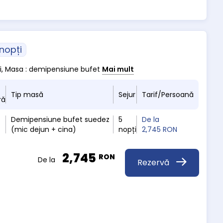
 nopți
pti, Masa : demipensiune bufet
Mai mult
Tip masă
Sejur
Tarif/Persoană
ră
Demipensiune bufet suedez
5
De la
(mic dejun + cina)
nopți
2,745 RON
2,745
RON
De la
Rezervă