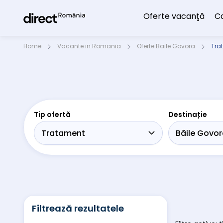
Oferte vacanţă
C
Home
Vacante in Romania
Oferte Baile Govora
Trat
Tip ofertă
Destinație
Filtrează rezultatele