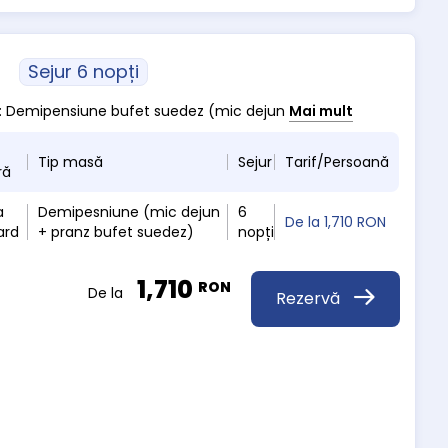
Sejur 6 nopți
sa : Demipensiune bufet suedez (mic dejun
Mai mult
Tip masă
Sejur
Tarif/Persoană
ră
a
Demipesniune (mic dejun
6
De la
1,710 RON
ard
+ pranz bufet suedez)
nopți
1,710
RON
De la
Rezervă