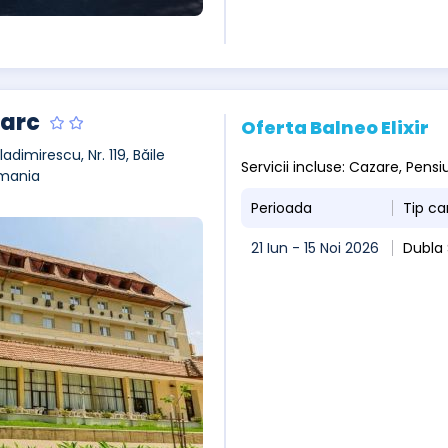
Parc
Oferta Balneo Elixir
ladimirescu, Nr. 119, Băile
Servicii incluse: Cazare, Pen
mania
Perioada
Tip c
21 Iun - 15 Noi 2026
Dubla