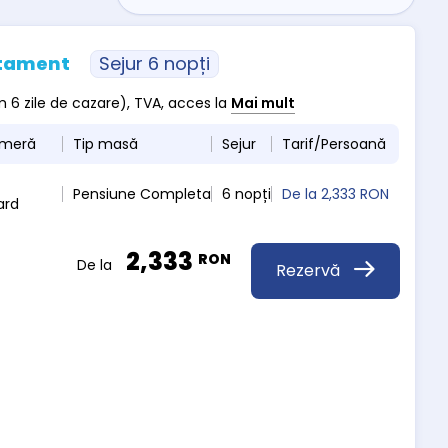
atament
Sejur 6 nopți
m 6 zile de cazare), TVA, acces la
Mai mult
ameră
Tip masă
Sejur
Tarif/Persoană
Pensiune Completa
6 nopți
De la
2,333 RON
ard
2,333
RON
De la
Rezervă