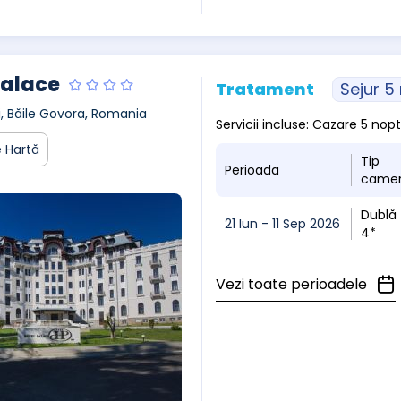
Palace
Tratament
Sejur 5
ui, Băile Govora, Romania
Servicii incluse: Cazare 5 no
 Hartă
Tip
Perioada
came
Dublă
21 Iun - 11 Sep 2026
4*
Vezi toate perioadele