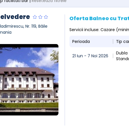
ip facilitati bar |
Resetează filtrele
Belvedere
Oferta Balneo cu Tr
ladimirescu, Nr. 119, Băile
Servicii incluse: Cazare (mini
mania
Perioada
Tip c
Dubla
21 Iun - 7 Noi 2026
Stand