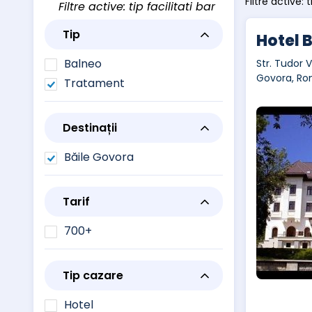
Filtre active: t
Filtre active: tip facilitati bar
Tip
Hotel 
Balneo
Str. Tudor V
Govora, Ro
Tratament
Destinații
Băile Govora
Tarif
700+
Tip cazare
Hotel