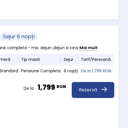
Sejur 6 nopți
siune completa - mic dejun ,dejun si cina
Mai mult
ameră
Tip masă
Sejur
Tarif/Persoană
 Standard
Pensiune Completa
6 nopți
De la
1,799 RON
1,799
RON
De la
Rezervă