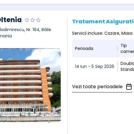
Oltenia
Tratament Asigurati
ladimirescu, Nr. 164, Băile
Servicii incluse: Cazare, Ma
mania
Tip
Perioada
came
Doubl
14 Iun - 5 Sep 2026
Stand
Vezi toate perioadele