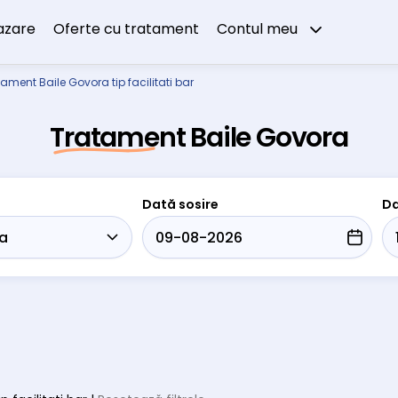
azare
Oferte cu tratament
Contul meu
ament Baile Govora tip facilitati bar
Tratament Baile Govora
Dată sosire
Da