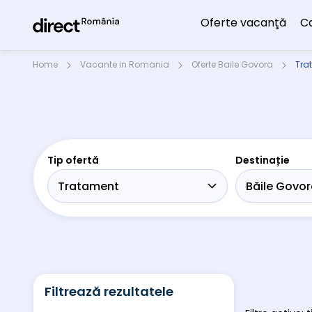
Oferte vacanţă
C
Home
Vacante in Romania
Oferte Baile Govora
Trat
Tip ofertă
Destinație
Filtrează rezultatele