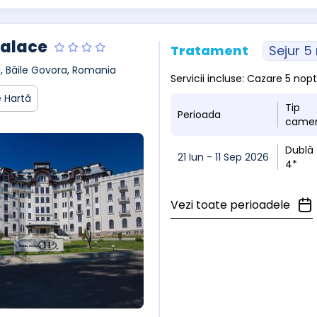
Palace
Tratament
Sejur 5
ui, Băile Govora, Romania
Servicii incluse: Cazare 5 no
 Hartă
Tip
Perioada
came
Dublă
21 Iun - 11 Sep 2026
4*
Vezi toate perioadele