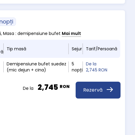
 nopți
pti, Masa : demipensiune bufet
Mai mult
Tip masă
Sejur
Tarif/Persoană
ră
Demipensiune bufet suedez
5
De la
(mic dejun + cina)
nopți
2,745 RON
2,745
RON
De la
Rezervă