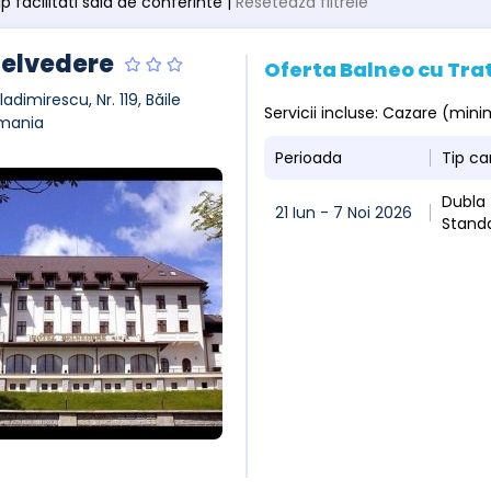
tip facilitati sala de conferinte |
Resetează filtrele
Belvedere
Oferta Balneo cu Tr
ladimirescu, Nr. 119, Băile
Servicii incluse: Cazare (mini
mania
Perioada
Tip c
Dubla
21 Iun - 7 Noi 2026
Stand