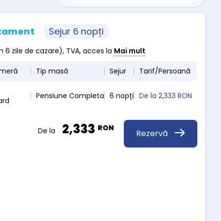
atament
Sejur 6 nopți
m 6 zile de cazare), TVA, acces la
Mai mult
ameră
Tip masă
Sejur
Tarif/Persoană
Pensiune Completa
6 nopți
De la
2,333 RON
ard
2,333
RON
De la
Rezervă