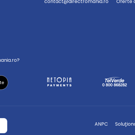
contact@directromania.ro
Oferte 
mania.ro?
ANPC
Soluționa