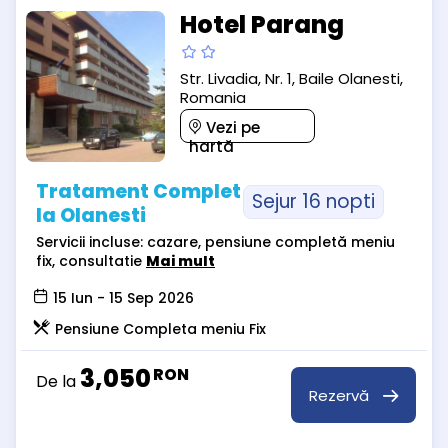
Hotel Parang
Str. Livadia, Nr. 1, Baile Olanesti,
Romania
Vezi pe
hartă
Tratament Complet
Sejur 16 nopti
la Olanesti
Servicii incluse: cazare, pensiune completă meniu
fix, consultatie
Mai mult
15 Iun - 15 Sep 2026
Pensiune Completa meniu Fix
3,050
RON
De la
Rezervă