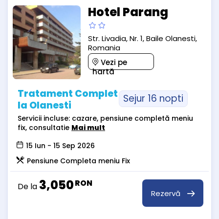
Hotel Parang
Str. Livadia, Nr. 1, Baile Olanesti,
Romania
Vezi pe
hartă
Tratament Complet
Sejur 16 nopti
la Olanesti
Servicii incluse: cazare, pensiune completă meniu
fix, consultatie
Mai mult
15 Iun - 15 Sep 2026
Pensiune Completa meniu Fix
3,050
RON
De la
Rezervă