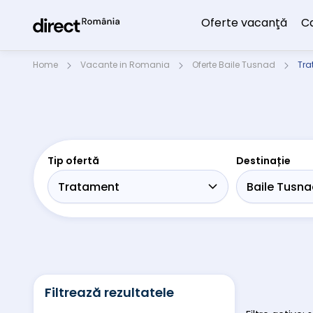
Oferte vacanţă
C
Home
Vacante in Romania
Oferte Baile Tusnad
Tra
Tip ofertă
Destinație
Filtrează rezultatele