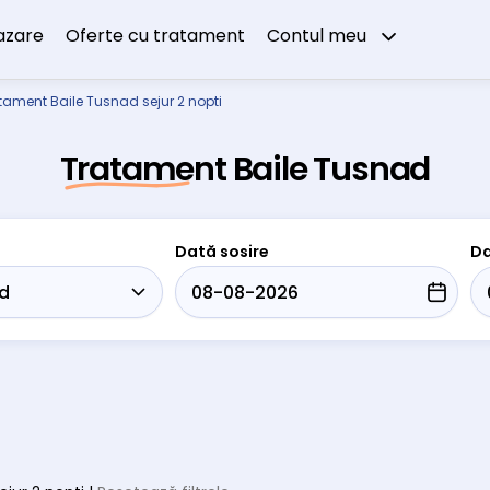
azare
Oferte cu tratament
Contul meu
tament Baile Tusnad sejur 2 nopti
Tratament Baile Tusnad
Dată sosire
Da