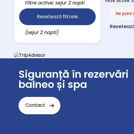
Filtre active: 
Filtre active: sejur 2 nopti
Ne pare 
Resetează filtrele
Resetează 
(sejur 2 nopti)
Siguranță în rezervări
balneo și spa
Contact