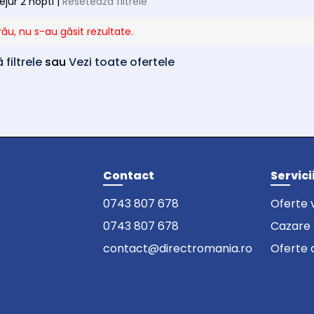
sejur 2 nopti |
Resetează filtrele
rău, nu s-au găsit rezultate.
filtrele
sau
Vezi toate ofertele
Contact
Servici
0743 807 678
Oferte 
0743 807 678
Cazare
contact@directromania.ro
Oferte 