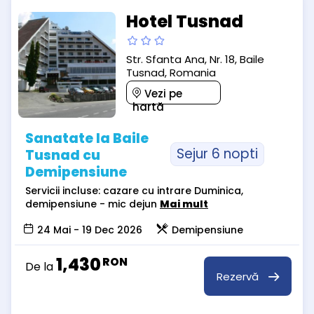
Hotel Tusnad
Str. Sfanta Ana, Nr. 18, Baile
Tusnad, Romania
Vezi pe
hartă
Sanatate la Baile
Sejur 6 nopti
Tusnad cu
Demipensiune
Servicii incluse: cazare cu intrare Duminica,
demipensiune - mic dejun
Mai mult
24 Mai - 19 Dec 2026
Demipensiune
1,430
RON
De la
Rezervă