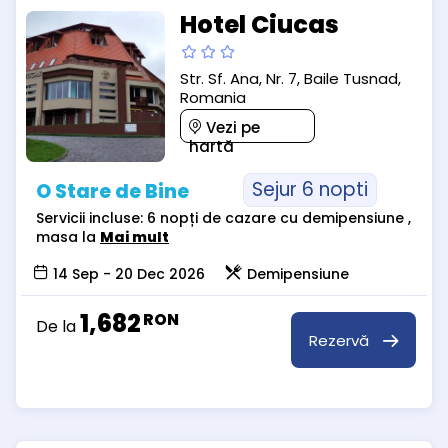
Hotel Ciucas
Str. Sf. Ana, Nr. 7, Baile Tusnad,
Romania
Vezi pe
hartă
Sejur 6 nopti
O Stare de Bine
Servicii incluse: 6 nopți de cazare cu demipensiune ,
masa la
Mai mult
14 Sep - 20 Dec 2026
Demipensiune
1,682
RON
De la
Rezervă