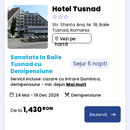
Hotel Tusnad
Str. Sfanta Ana, Nr. 18, Baile
Tusnad, Romania
Vezi pe
hartă
Sanatate la Baile
Sejur 6 nopti
Tusnad cu
Demipensiune
Servicii incluse: cazare cu intrare Duminica,
demipensiune - mic dejun
Mai mult
24 Mai - 19 Dec 2026
Demipensiune
1,430
RON
De la
Rezervă