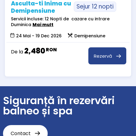
Asculta-ti Inima cu
Sejur 12 nopti
Demipensiune
Servicii incluse: 12 Nopti de cazare cu intrare
Duminica
Mai mult
24 Mai - 19 Dec 2026
Demipensiune
2,480
RON
De la
Rezervă
Siguranță în rezervări
balneo și spa
Contact