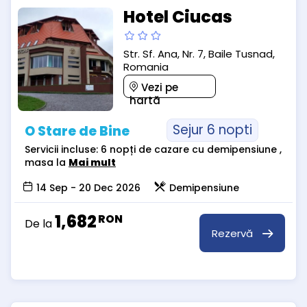
Hotel Ciucas
Str. Sf. Ana, Nr. 7, Baile Tusnad,
Romania
Vezi pe
hartă
Sejur 6 nopti
O Stare de Bine
Servicii incluse: 6 nopți de cazare cu demipensiune ,
masa la
Mai mult
14 Sep - 20 Dec 2026
Demipensiune
1,682
RON
De la
Rezervă