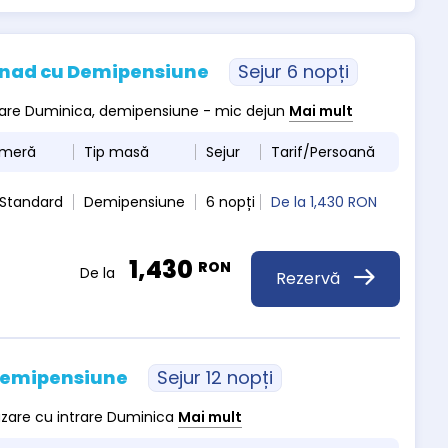
usnad cu Demipensiune
Sejur 6 nopți
ntrare Duminica, demipensiune - mic dejun
Mai mult
ameră
Tip masă
Sejur
Tarif/Persoană
 Standard
Demipensiune
6 nopți
De la
1,430 RON
1,430
RON
De la
Rezervă
 Demipensiune
Sejur 12 nopți
cazare cu intrare Duminica
Mai mult