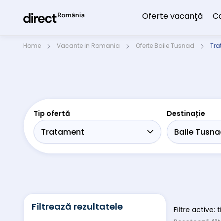
Oferte vacanţă
C
Home
Vacante in Romania
Oferte Baile Tusnad
Tra
Tip ofertă
Destinație
Filtrează rezultatele
Filtre active: