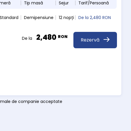
ameră
Tip masă
Sejur
Tarif/Persoană
 Standard
Demipensiune
12 nopți
De la
2,480 RON
2,480
RON
De la
Rezervă
 animale de companie acceptate