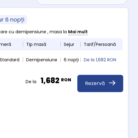
ur 6 nopți
cazare cu demipensiune , masa la
Mai mult
ameră
Tip masă
Sejur
Tarif/Persoană
 Standard
Demipensiune
6 nopți
De la
1,682 RON
1,682
RON
De la
Rezervă