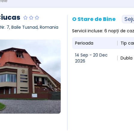
rele
Ciucas
O Stare de Bine
Sej
, Nr. 7, Baile Tusnad, Romania
Servicii incluse: 6 nopți de 
Perioada
Tip c
14 Sep - 20 Dec
Dubla
2026