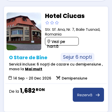
Hotel Ciucas
Str. Sf. Ana, Nr. 7, Baile Tusnad,
Romania
Vezi pe
hartă
Sejur 6 nopti
O Stare de Bine
Servicii incluse: 6 nopți de cazare cu demipensiune ,
masa la
Mai mult
14 Sep - 20 Dec 2026
Demipensiune
1,682
RON
De la
Rezervă