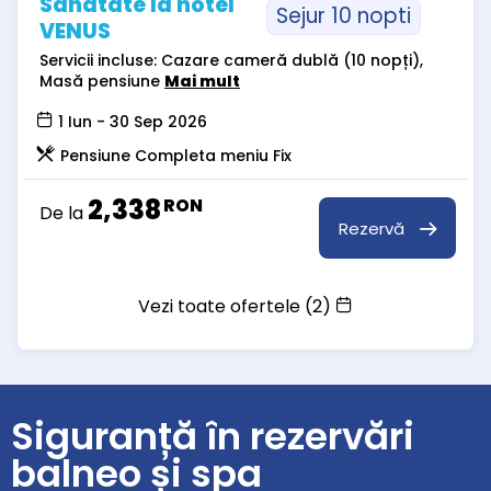
Sănătate la hotel
Sejur 10 nopti
VENUS
Servicii incluse: Cazare cameră dublă (10 nopți),
Masă pensiune
Mai mult
1 Iun - 30 Sep 2026
Pensiune Completa meniu Fix
2,338
RON
De la
Rezervă
Vezi toate ofertele (2)
Siguranță în rezervări
balneo și spa