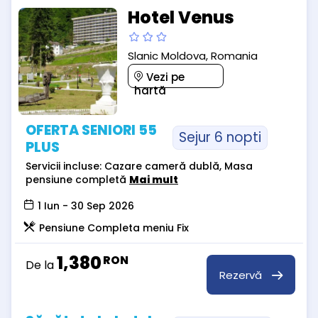
Hotel Venus
Slanic Moldova, Romania
Vezi pe
hartă
OFERTA SENIORI 55
Sejur 6 nopti
PLUS
Servicii incluse: Cazare cameră dublă, Masa
pensiune completă
Mai mult
1 Iun - 30 Sep 2026
Pensiune Completa meniu Fix
1,380
RON
De la
Rezervă