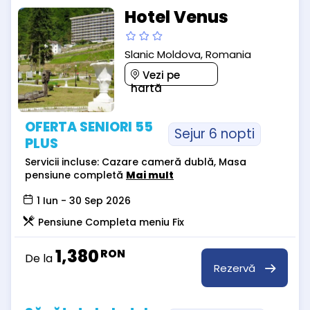
Hotel Venus
Slanic Moldova, Romania
Vezi pe
hartă
OFERTA SENIORI 55
Sejur 6 nopti
PLUS
Servicii incluse: Cazare cameră dublă, Masa
pensiune completă
Mai mult
1 Iun - 30 Sep 2026
Pensiune Completa meniu Fix
1,380
RON
De la
Rezervă