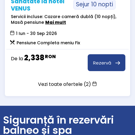
Sănătate la hotel
Sejur 10 nopti
VENUS
Servicii incluse: Cazare cameră dublă (10 nopți),
Masă pensiune
Mai mult
1 Iun - 30 Sep 2026
Pensiune Completa meniu Fix
2,338
RON
De la
Rezervă
Vezi toate ofertele (2)
Siguranță în rezervări
balneo și spa