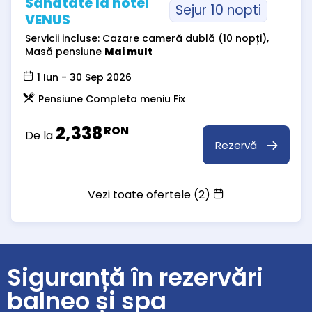
Sănătate la hotel
Sejur 10 nopti
VENUS
Servicii incluse: Cazare cameră dublă (10 nopți),
Masă pensiune
Mai mult
1 Iun - 30 Sep 2026
Pensiune Completa meniu Fix
2,338
RON
De la
Rezervă
Vezi toate ofertele (2)
Siguranță în rezervări
balneo și spa