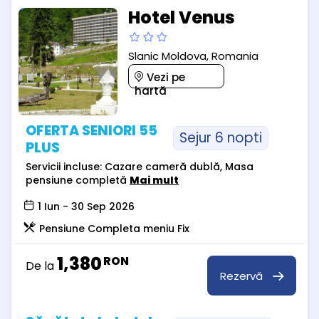
Hotel Venus
Slanic Moldova, Romania
Vezi pe
hartă
OFERTA SENIORI 55
Sejur 6 nopti
PLUS
Servicii incluse: Cazare cameră dublă, Masa
pensiune completă
Mai mult
1 Iun - 30 Sep 2026
Pensiune Completa meniu Fix
1,380
RON
De la
Rezervă