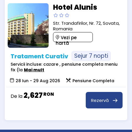
Hotel Alunis
Str. Trandafirilor, Nr. 72, Sovata,
Romania
Vezi pe
hartă
Sejur 7 nopti
Tratament Curativ
Servicii incluse: cazare , pensiune completa meniu
fix (la
Mai mult
28 Iun - 29 Aug 2026
Pensiune Completa
2,627
RON
De la
Rezervă