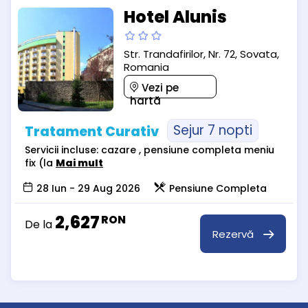
Hotel Alunis
Str. Trandafirilor, Nr. 72, Sovata,
Romania
Vezi pe
hartă
Sejur 7 nopti
Tratament Curativ
Servicii incluse: cazare , pensiune completa meniu
fix (la
Mai mult
28 Iun - 29 Aug 2026
Pensiune Completa
2,627
RON
De la
Rezervă