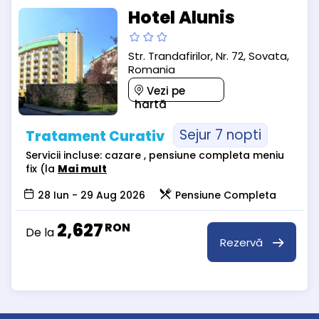
Hotel Alunis
Str. Trandafirilor, Nr. 72, Sovata,
Romania
Vezi pe
hartă
Sejur 7 nopti
Tratament Curativ
Servicii incluse: cazare , pensiune completa meniu
fix (la
Mai mult
28 Iun - 29 Aug 2026
Pensiune Completa
2,627
RON
De la
Rezervă