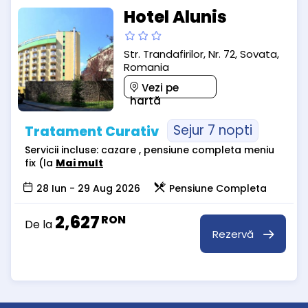
Hotel Alunis
Str. Trandafirilor, Nr. 72, Sovata,
Romania
Vezi pe
hartă
Sejur 7 nopti
Tratament Curativ
Servicii incluse: cazare , pensiune completa meniu
fix (la
Mai mult
28 Iun - 29 Aug 2026
Pensiune Completa
2,627
RON
De la
Rezervă