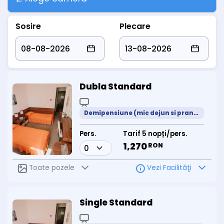
Sosire
Plecare
Dubla Standard
Demipensiune (mic dejun si pranz meniu prestabilit)
Pers.
Tarif 5 nopți/pers.
1,270
RON
Toate pozele
Vezi Facilităţi
Single Standard