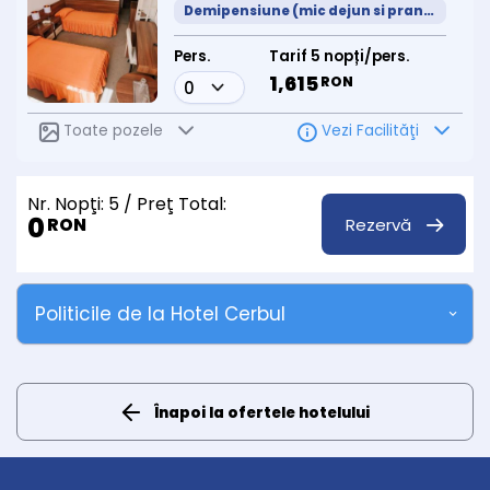
Demipensiune (mic dejun si pranz meniu prestabilit)
Pers.
Tarif 5 nopți/pers.
1,615
RON
Toate pozele
Vezi Facilităţi
Nr. Nopţi:
5
/ Preţ Total:
0
Rezervă
RON
Politicile de la Hotel Cerbul
Înapoi la ofertele hotelului