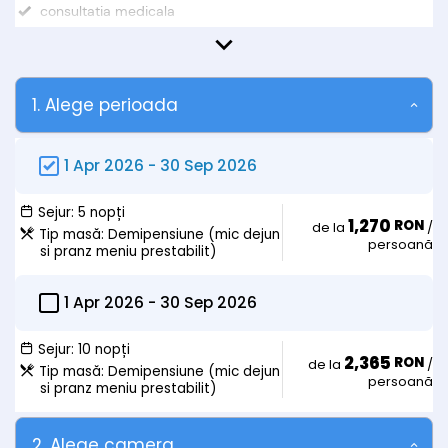
consultatia medicala
Observații:
Oferte sunt valabile exclusiv cu prezentarea biletului de trimitere
de la medicul de familie si a cardului de sanatate.
1. Alege perioada
Oferta nu include:
• taxele de statiune se achita la receptie;
1 Apr 2026
-
30 Sep 2026
Tarife copii :
• Copiii intre 0-3 ani = gratuit (cu 2 adulți, fara pat suplimentar +
masa);
Sejur:
5 nopți
• Copiii între 4 și 13 ani = 80 lei/zi (cu 2 adulți, fara pat
1,270
RON
de la
/
Tip masă:
Demipensiune (mic dejun
suplimentar + masa)
persoană
si pranz meniu prestabilit)
• Copiii între 4 și 13 ani = 155 lei/zi (cu 2 adulți, cu pat suplimentar
+ masa)
• Copiii peste 14 ani se considera adulti.
1 Apr 2026
-
30 Sep 2026
Sejur:
10 nopți
2,365
RON
de la
/
Tip masă:
Demipensiune (mic dejun
persoană
si pranz meniu prestabilit)
2. Alege camera