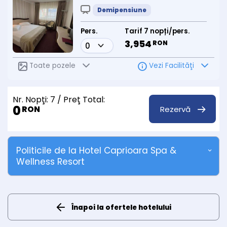
Demipensiune
Pers.
Tarif 7 nopți/pers.
3,954
RON
Toate pozele
Vezi Facilităţi
Nr. Nopţi:
7
/ Preţ Total:
0
Rezervă
RON
Politicile de la Hotel Caprioara Spa &
Wellness Resort
Înapoi la ofertele hotelului