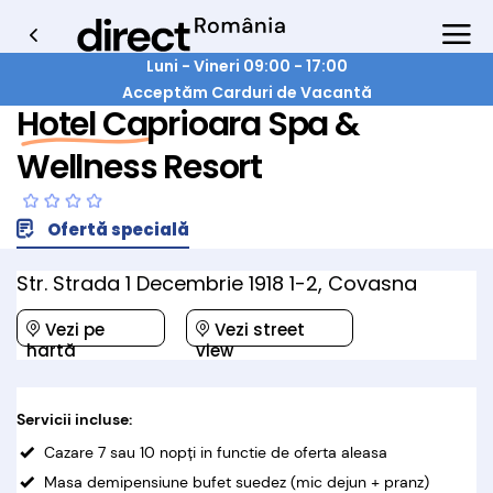
Luni - Vineri 09:00 - 17:00
Acceptăm Carduri de Vacantă
Hotel Caprioara Spa &
Wellness Resort
Ofertă specială
Str. Strada 1 Decembrie 1918 1-2, Covasna
Vezi pe
Vezi street
hartă
view
Servicii incluse:
Cazare 7 sau 10 nopți in functie de oferta aleasa
Masa demipensiune bufet suedez (mic dejun + pranz)