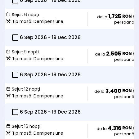
6 Sep 2026
-
19 Dec 2026
3. Anularea integrala intre 10 – 6 zile se va achita o penalizare
echivalenta cu 70% din valoarea valoarea avansului achitat
Sejur:
6 nopți
1,725
RON
de la
/
conform rezervarii si facturii proforme emise
Tip masă:
Demipensiune
persoană
4. Anularea integrala cu cel mult 5 zile in prealabil zilei de intrare
(check-in) avansul achitat se va retine integral, respectiv 100%
din valoarea acestuia
6 Sep 2026
-
19 Dec 2026
Sejur:
9 nopți
2,505
RON
de la
/
Check-in dupa ora 16:00 si check-out pana la ora 12:00
Tip masă:
Demipensiune
persoană
6 Sep 2026
-
19 Dec 2026
Sejur:
12 nopți
3,400
RON
de la
/
Tip masă:
Demipensiune
persoană
6 Sep 2026
-
19 Dec 2026
Sejur:
16 nopți
4,316
RON
de la
/
Tip masă:
Demipensiune
persoană