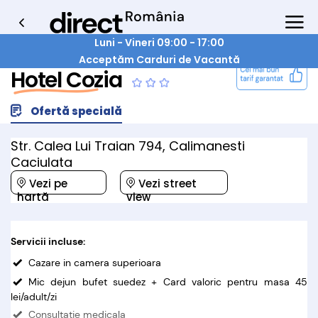
Luni - Vineri 09:00 - 17:00
Acceptăm Carduri de Vacantă
Hotel Cozia
Ofertă specială
Str. Calea Lui Traian 794, Calimanesti
Caciulata
Vezi pe
Vezi street
hartă
view
Servicii incluse:
Cazare in camera superioara
Mic dejun bufet suedez + Card valoric pentru masa 45
lei/adult/zi
Consultatie medicala