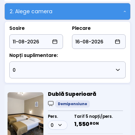
2. Alege camera
Sosire
Plecare
Nopți suplimentare:
Dublă Superioară
Demipensiune
Pers.
Tarif 5 nopți/pers.
1,550
RON