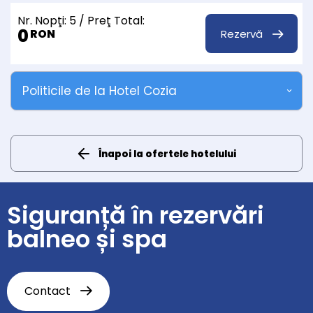
Nr. Nopţi:
5
/ Preţ Total:
0
Rezervă
RON
Politicile de la Hotel Cozia
Înapoi la ofertele hotelului
Siguranță în rezervări
balneo și spa
Contact