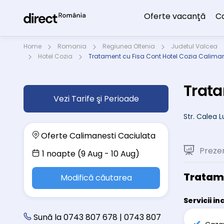
Oferte vacanţă
C
Home
Romania
Regiunea Oltenia
Judetul Valcea
Hotel Cozia
Tratament cu Fisa Cont Hotel Cozia Calima
Trata
Vezi Tarife şi Perioade
Str. Calea 
Oferte Calimanesti Caciulata
Preze
1 noapte (9 Aug - 10 Aug)
Tratame
Modifică căutarea
Servicii in
Sună la 0743 807 678 | 0743 807