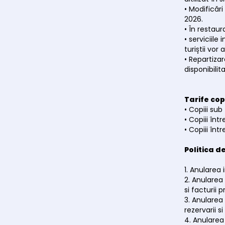
• Modificăr
2026.
• În restau
• serviciile
turiștii vor
• Repartizar
disponibili
Tarife copi
• Copiii sub
• Copiii înt
• Copiii înt
Politica d
1. Anularea 
2. Anularea
si facturii
3. Anularea
rezervarii s
4. Anularea 