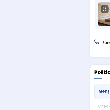
Sun
Politi
Menți
Check