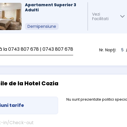
Apartament Superior 3
Adulti
Vezi
Facilitati
Demipensiune
ă la 0743 807 678
| 0743 807 678
Nr. Nopţi:
5
/
cile de la Hotel Cozia
Nu sunt prezentate politici specia
uni tarife
-in/Check-out