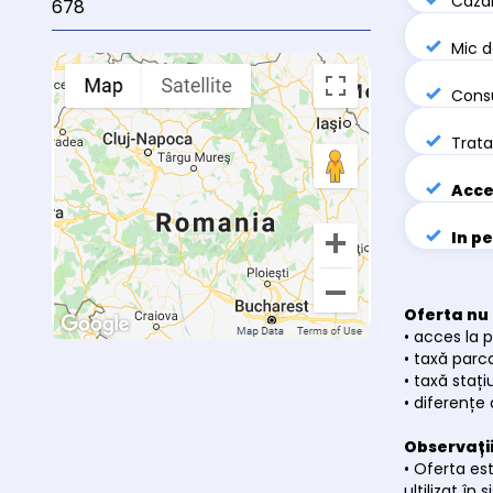
Cazar
678
Mic d
Consu
Trata
Acce
In p
Oferta nu 
• acces la p
• taxă parc
• taxă stați
• diferențe
Observații
• Oferta es
ultilizat î