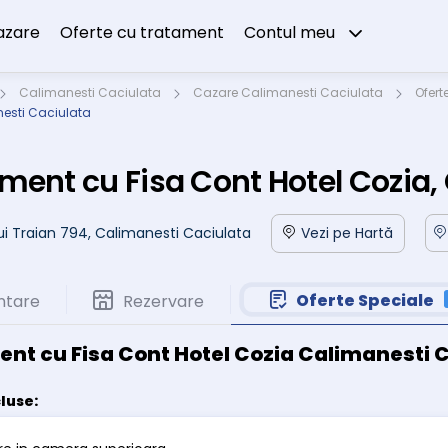
azare
Oferte cu tratament
Contul meu
Calimanesti Caciulata
Cazare Calimanesti Caciulata
Ofert
nesti Caciulata
ment cu Fisa Cont Hotel Cozia,
Lui Traian 794, Calimanesti Caciulata
Vezi pe Hartă
Oferte Speciale
ntare
Rezervare
nt cu Fisa Cont Hotel Cozia Calimanesti 
cluse: