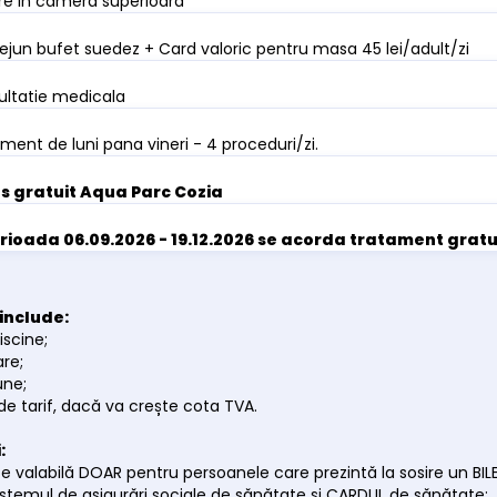
e in camera superioara
ejun bufet suedez + Card valoric pentru masa 45 lei/adult/zi
ltatie medicala
ment de luni pana vineri - 4 proceduri/zi.
s gratuit Aqua Parc Cozia
erioada 06.09.2026 - 19.12.2026 se acorda tratament grat
include:
iscine;
are;
une;
 de tarif, dacă va crește cota TVA.
:
te valabilă DOAR pentru persoanele care prezintă la sosire un BIL
n sistemul de asigurări sociale de sănătate și CARDUL de sănătate;