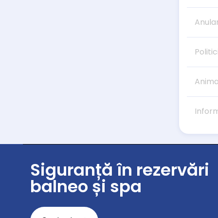
Anula
Politic
Anima
Infor
Siguranță în rezervări
balneo și spa