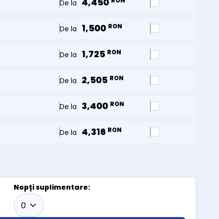
4,450
RON
De la
1,500
RON
De la
1,725
RON
De la
2,505
RON
De la
3,400
RON
De la
4,316
RON
De la
Nopți suplimentare: