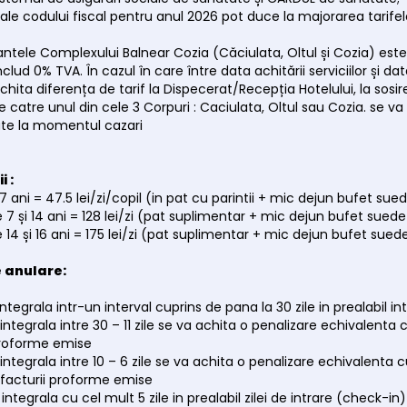
i ale codului fiscal pentru anul 2026 pot duce la majorarea tari
rantele Complexului Balnear Cozia (Căciulata, Oltul și Cozia) este
 includ 0% TVA. În cazul în care între data achitării serviciilor și
 achita diferența de tarif la Dispecerat/Recepția Hotelului, la sosir
e catre unul din cele 3 Corpuri : Caciulata, Oltul sau Cozia. se v
tate la momentul cazari
i :
 7 ani = 47.5 lei/zi/copil (in pat cu parintii + mic dejun bufet sued
re 7 și 14 ani = 128 lei/zi (pat suplimentar + mic dejun bufet suede
re 14 și 16 ani = 175 lei/zi (pat suplimentar + mic dejun bufet suede
e anulare:
integrala intr-un interval cuprins de pana la 30 zile in prealabil in
 integrala intre 30 – 11 zile se va achita o penalizare echivalent
 proforme emise
 integrala intre 10 – 6 zile se va achita o penalizare echivalent
i facturii proforme emise
integrala cu cel mult 5 zile in prealabil zilei de intrare (check-in