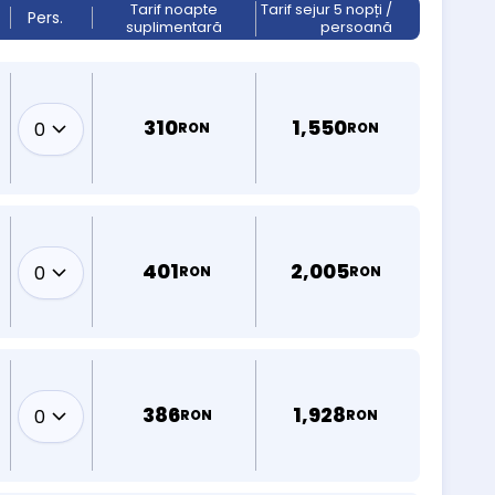
Tarif noapte
Tarif sejur 5 nopți /
Pers.
suplimentară
persoană
310
1,550
RON
RON
401
2,005
RON
RON
386
1,928
RON
RON