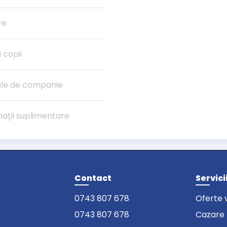
re
i copii
le de companie
mații suplimentare
Contact
Servici
0743 807 678
Oferte 
0743 807 678
Cazare