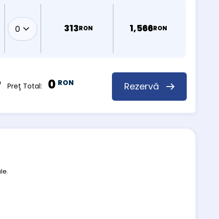
313
1,566
RON
RON
0
RON
Rezervă
 Preţ Total:
le.