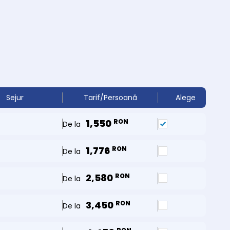
Sejur
Tarif/Persoană
Alege
1,550
RON
De la
1,776
RON
De la
2,580
RON
De la
3,450
RON
De la