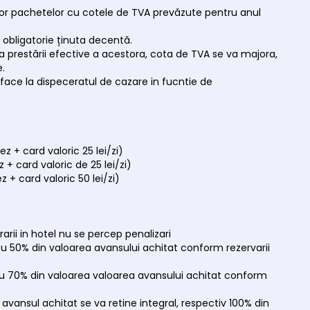
felor pachetelor cu cotele de TVA prevăzute pentru anul
 obligatorie ținuta decentă.
 data prestării efective a acestora, cota de TVA se va majora,
e.
a face la dispeceratul de cazare in fucntie de
ez + card valoric 25 lei/zi)
z + card valoric de 25 lei/zi)
z + card valoric 50 lei/zi)
trarii in hotel nu se percep penalizari
a cu 50% din valoarea avansului achitat conform rezervarii
a cu 70% din valoarea valoarea avansului achitat conform
) avansul achitat se va retine integral, respectiv 100% din