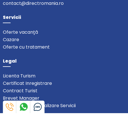
contact@directromania.ro
Servicii
Oferte vacanță
Cazare
Oferte cu tratament
Legal
Licenta Turism
Certificat Inregistrare
Contract Turist
Brevet Manager
Contract Comercializare Servicii
Doreşti să primeşti cele mai noi oferte
DirectRomania.ro? Abonează-te la Newsletter!