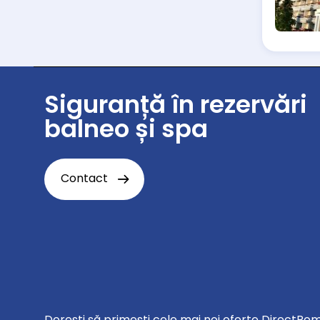
Siguranță în rezervări
balneo și spa
Contact
Doreşti să primeşti cele mai noi oferte DirectRo