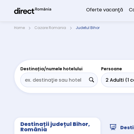
Oferte vacanţă
C
Home
Cazare Romania
Judetul Bihor
Destinația/numele hotelului
Persoane
Destinații județul Bihor,
Desti
România