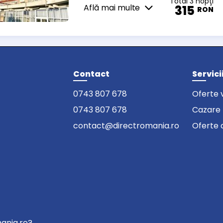
Total 3 nopţi
Află mai multe
315
RON
Contact
Servici
0743 807 678
Oferte 
0743 807 678
Cazare
contact@directromania.ro
Oferte 
mania.ro?