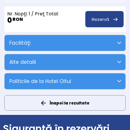
Nr. Nopţi:
1
/ Preţ Total:
0
Rezervă
RON
Facilităţi
Alte detalii
Politicile de la Hotel Oltul
Înapoi la rezultate
Siguranță în rezervări