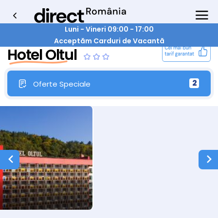
Luni - Vineri 09:00 - 17:00
Acceptăm Carduri de Vacantă
Hotel Oltul
2
Oferte Speciale
Hotel Oltu Caciulata
2/19