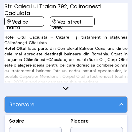
Str. Calea Lui Traian 792, Calimanesti
Caciulata
Vezi pe
Vezi street
hartă
view
Hotel Oltul Căciulata – Cazare și tratament în stațiunea
Călimănești-Căciulata
Hotel Oltul
face parte din Complexul Balnear Cozia, una dintre
cele mai apreciate destinații balneare din România. Situat în
stațiunea Călimănești-Căciulata, pe malul râului Olt, Corp Oltul
este o alegere ideală pentru cei care doresc să combine odihna
cu tratamentul balnear, într-un cadru natural spectaculos, la
poalele Carpaților Meridionali. Corpul Oltul a fost renovat total in
anul 2025 avand doar camere sduble superioare
Cazare în Călimănești-Căciulata
la standarde de 3 stele
Corp Oltul pune la dispoziția turiștilor:
246 de camere duble superioare (matrimoniale și twin)
Rezervare
8 apartamente spațioase, ideale pentru familii sau sejururi mai
lungi
Toate camerele sunt amenajate modern și sunt dotate cu:
Sosire
Plecare
TV color cu cablu
minibar