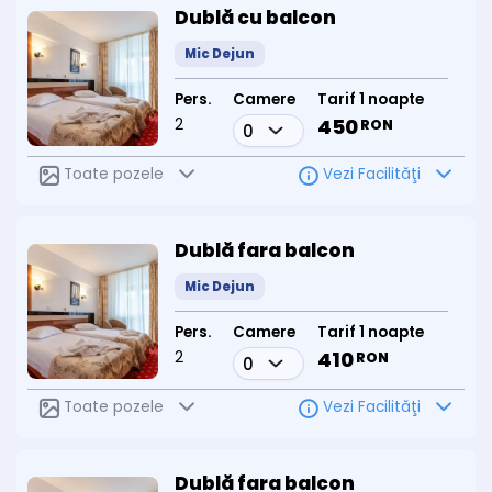
Național Cozia.
Dublă cu balcon
Adresă
: Șoseaua Calea lui Traian nr. 559, Călimănești-Căciulata
Rezervări online
:
www.directromania.ro
Mic Dejun
Telefon
: 0743 807 678
Pers.
Camere
Tarif 1 noapte
2
450
RON
Toate pozele
Vezi Facilităţi
Dublă fara balcon
Mic Dejun
Pers.
Camere
Tarif 1 noapte
2
410
RON
Toate pozele
Vezi Facilităţi
Dublă fara balcon