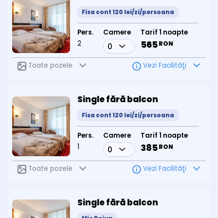
Fisa cont 120 lei/zi/persoana
Pers.
Camere
Tarif 1 noapte
2
565
RON
Toate pozele
Vezi Facilităţi
Single fără balcon
Fisa cont 120 lei/zi/persoana
Pers.
Camere
Tarif 1 noapte
1
385
RON
Toate pozele
Vezi Facilităţi
Single fără balcon