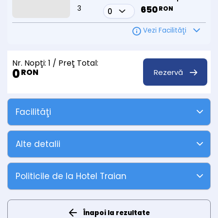
3
650
RON
Vezi Facilităţi
Nr. Nopţi:
1
/ Preţ Total:
0
Rezervă
RON
Facilităţi
Alte detalii
Politicile de la Hotel Traian
Înapoi la rezultate