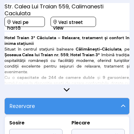
Str. Calea Lui Traian 559, Calimanesti
Caciulata
Vezi pe
Vezi street
hartă
view
Hotel Traian 3
*
C
ăciulata
– Relaxare, tratament
și confort
în
inima sta
țiunii
Situat în centrul stațiunii balneare
Călimănești-Căciulata
, pe
Șoseaua Calea lui Traian nr. 559
,
Hotel Traian 3
*
îmbină tradiția
ospitalității românești cu facilități moderne, oferind turiștilor
condiții excelente pentru sejururi de relaxare, tratament și
evenimente.
Cu o
capacitate de 244 de camere duble
și
9 garsoniere
,
hotelul pune la dispoziție spații de cazare confortabile, dotate cu
baie proprie
,
TV
,
telefon
,
noptiere
,
măsuță
,
oglindă
și, în cele
mai multe camere,
frigider
(modernizate în 2016). Opțiunile de
cazare sunt ideale atât pentru cupluri, cât și pentru familii sau
Rezervare
turiști veniți pentru tratament balnear.
Bază proprie de tratament și wellness
Sosire
Plecare
Hotel Traian se remarcă prin
baza sa de tratament balnear
,
unde se pot efectua proceduri medicale pentru afecțiuni