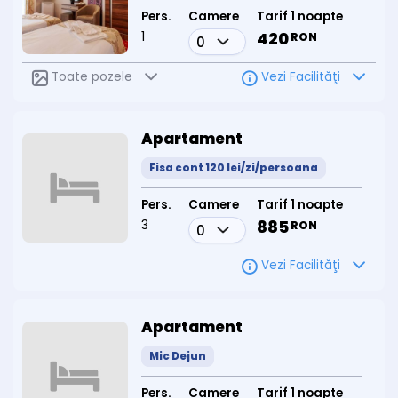
Pers.
Camere
Tarif 1 noapte
1
420
RON
Toate pozele
Vezi Facilităţi
Apartament
Fisa cont 120 lei/zi/persoana
Pers.
Camere
Tarif 1 noapte
3
885
RON
Vezi Facilităţi
Apartament
Mic Dejun
Pers.
Camere
Tarif 1 noapte