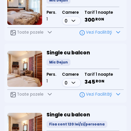
Mic Dejun
Pers.
Camere
Tarif 1 noapte
1
300
RON
Toate pozele
Vezi Facilităţi
Single cu balcon
Mic Dejun
Pers.
Camere
Tarif 1 noapte
1
345
RON
Toate pozele
Vezi Facilităţi
Single cu balcon
Fisa cont 120 lei/zi/persoana