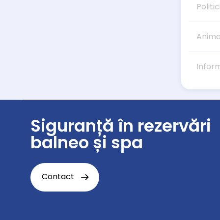
Politic
Anima
Infor
Siguranță în rezervări
balneo și spa
Contact