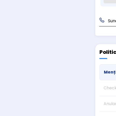
Sun
Politi
Menți
Check
Anula