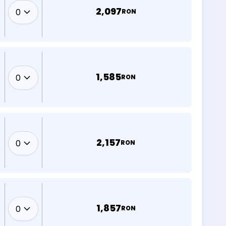
2,097
RON
1,585
RON
2,157
RON
1,857
RON