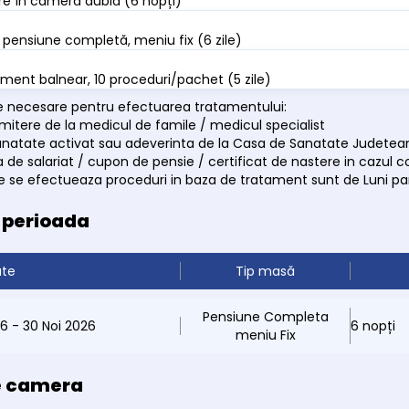
e în cameră dublă (6 nopți)
pensiune completă, meniu fix (6 zile)
ment balnear, 10 proceduri/pachet (5 zile)
necesare pentru efectuarea tratamentului:
rimitere de la medicul de famile / medicul specialist
anatate activat sau adeverinta de la Casa de Sanatate Judetea
 de salariat / cupon de pensie / certificat de nastere in cazul co
are se efectueaza proceduri in baza de tratament sunt de Luni pa
e perioada
ate
Tip masă
Pensiune Completa
26 - 30 Noi 2026
6 nopți
meniu Fix
e camera