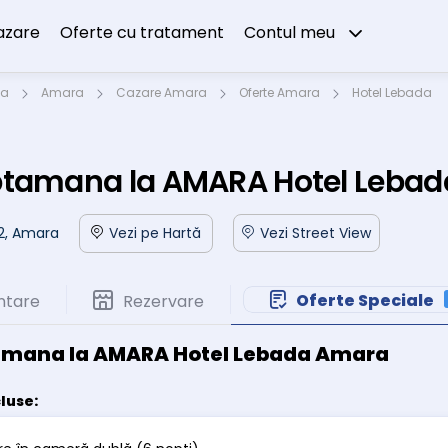
azare
Oferte cu tratament
Contul meu
ta
Amara
Cazare Amara
Oferte Amara
Hotel Lebada
ptamana la AMARA Hotel Leba
i 2, Amara
Vezi pe Hartă
Vezi Street View
Oferte Speciale
ntare
Rezervare
amana la AMARA Hotel Lebada Amara
cluse: