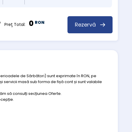
0
RON
Rezervă
 Preţ Total:
perioadele de Sărbători) sunt exprimate în RON, pe
i servicii masă sub forma de fișă cont și sunt valabile
ugăm să consulți secțiunea Oferte.
ecepție.