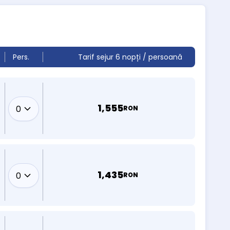
Pers.
Tarif sejur 6 nopți / persoană
1,555
RON
1,435
RON