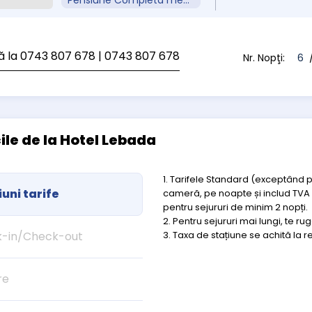
Pensiune Completa meniu Fix
ă la 0743 807 678
| 0743 807 678
Nr. Nopţi:
6
/
cile de la Hotel Lebada
1. Tarifele Standard (exceptând 
uni tarife
cameră, pe noapte și includ TVA ș
pentru sejururi de minim 2 nopți.
2. Pentru sejururi mai lungi, te r
-in/Check-out
3. Taxa de stațiune se achită la r
re