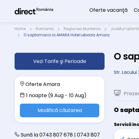
Oferte vacanţă
C
Home
Romania
Regiunea Muntenia
Judetul Ialomi
O saptamana la AMARA Hotel Lebada Amara
O sa
Vezi Tarife şi Perioade
Str. Laculu
Oferte Amara
Preze
1 noapte (9 Aug - 10 Aug)
O sapt
Modifică căutarea
Servicii in
Sună la 0743 807 678 | 0743 807