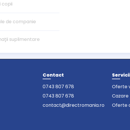
i copii
le de companie
mații suplimentare
Contact
Servici
0743 807 678
Oferte 
0743 807 678
Cazare
contact@directromania.ro
Oferte 