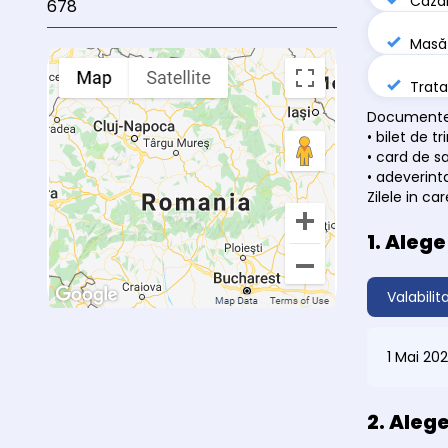
Cazar
678
Masă 
Trata
Documente 
• bilet de t
• card de s
• adeverinta
Zilele in c
1. Aleg
Valabilit
1 Mai 20
2. Aleg