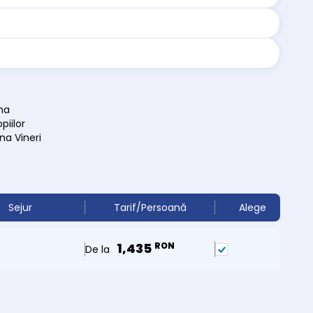
na
piilor
na Vineri
Sejur
Tarif/Persoană
Alege
1,435
RON
De la