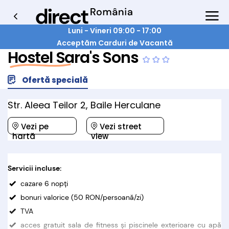
Luni - Vineri 09:00 - 17:00
Acceptăm Carduri de Vacantă
Hostel Sara's Sons
Ofertă specială
Str. Aleea Teilor 2, Baile Herculane
Vezi pe
Vezi street
hartă
view
Servicii incluse:
cazare 6 nopţi
bonuri valorice (50 RON/persoană/zi)
TVA
acces gratuit sala de fitness şi piscinele exterioare cu apă