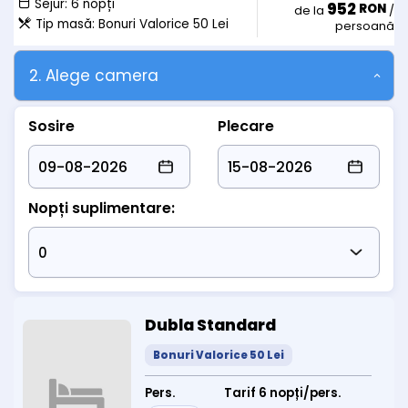
Sejur:
6 nopți
952
RON
• Copiii peste 10 ani:
de la
/
Tip masă:
Bonuri Valorice 50 Lei
persoană
- achita 100 lei/zi/pat suplimentar si masa 50
lei/zi/demipensiune bonuri valorice sau 100 lei/zi/pensiune
completa bonuri valorice
2. Alege camera
Sosire
Plecare
Nopți suplimentare:
Dubla Standard
Bonuri Valorice 50 Lei
Pers.
Tarif 6 nopți/pers.