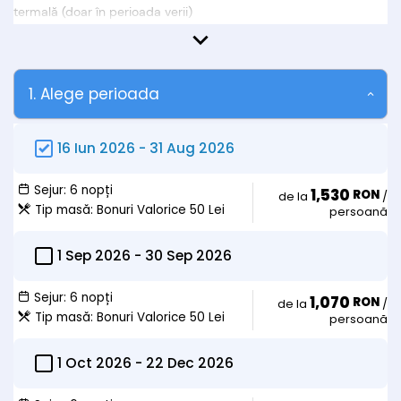
termală (doar în perioada verii)
tratament (consultație medicală inițială, 4
proceduri/persoană/zi timp de 6 zile)
* Tratamentul se efectuează de Luni până Sâmbătă.
* Pentru a beneficia de tratament turiştii trebuie să prezinte
1. Alege perioada
biletul de trimitere de la medicul de familie și card de sănătate
activat..
16 Iun 2026
-
31 Aug 2026
* La cerere perioada sejurului poate fi prelungită!
Oferta nu include:
Sejur:
6 nopți
1,530
RON
de la
/
• taxele de statiune
Tip masă:
Bonuri Valorice 50 Lei
persoană
• supliment bonuri valorice pentru pensiune completa = 50
lei/zi/persoana
1 Sep 2026
-
30 Sep 2026
Observații:
Tarife copii:
Sejur:
6 nopți
1,070
RON
de la
/
• Copiii sub 10 ani:
Tip masă:
Bonuri Valorice 50 Lei
persoană
- au cazarea gratuită în pat cu părinții;
- dacă doresc pat suplimentar și masă achita 100 lei/zi/pat
suplimentar si masa 50 lei/zi/demipensiune bonuri valorice sau
1 Oct 2026
-
22 Dec 2026
100 lei/zi/pensiune completa bonuri valorice