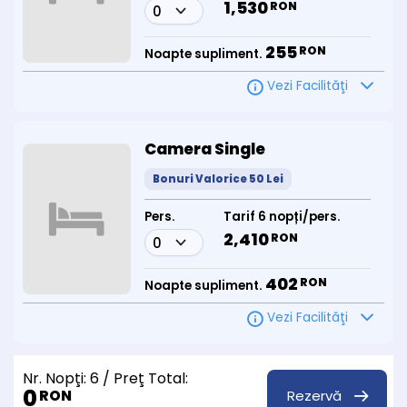
1,530
RON
255
RON
Noapte supliment.
Vezi Facilităţi
Camera Single
Bonuri Valorice 50 Lei
Pers.
Tarif 6 nopți/pers.
2,410
RON
402
RON
Noapte supliment.
Vezi Facilităţi
Nr. Nopţi:
6
/ Preţ Total:
0
Rezervă
RON